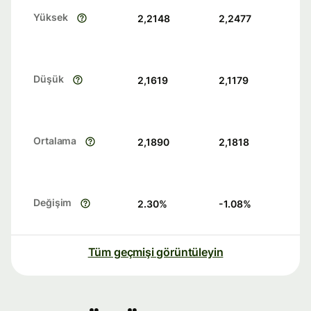
Yüksek
2,2148
2,2477
Düşük
2,1619
2,1179
Ortalama
2,1890
2,1818
Değişim
2.30
%
-1.08
%
Tüm geçmişi görüntüleyin