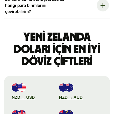
hangi para birimlerini
çevirebilirim?
Yeni Zelanda
doları için en iyi
döviz çiftleri
NZD → USD
NZD → AUD