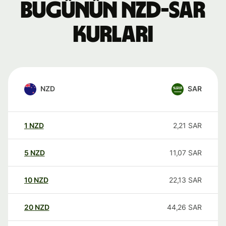
Bugünün NZD-SAR
kurları
NZD
SAR
1
NZD
2,21
SAR
5
NZD
11,07
SAR
10
NZD
22,13
SAR
20
NZD
44,26
SAR