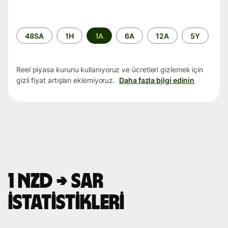
Zaman
48SA
1H
1A
6A
12A
5Y
aralığı
Reel piyasa kurunu kullanıyoruz ve ücretleri gizlemek için
gizli fiyat artışları eklemiyoruz.
Daha fazla bilgi edinin
1 NZD → SAR
istatistikleri