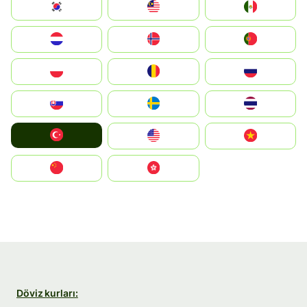
South Korea
Malay
Mexico
Nederland
Norge
Portugal
Polska
România
Россия
Slovensko
Ruoŧŧa
ไทย
Türkiye
United States
Vietnam
中国
中國香港特別行政區
Döviz kurları: