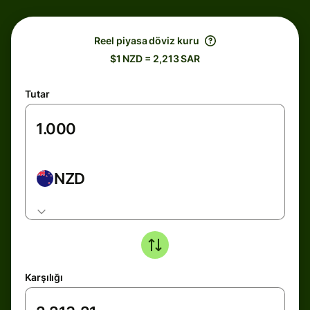
Reel piyasa döviz kuru
$1 NZD = 2,213 SAR
Tutar
NZD
Karşılığı