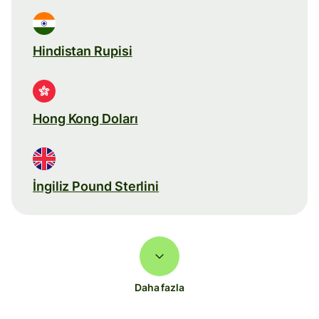
Hindistan Rupisi
Hong Kong Doları
İngiliz Pound Sterlini
Daha fazla