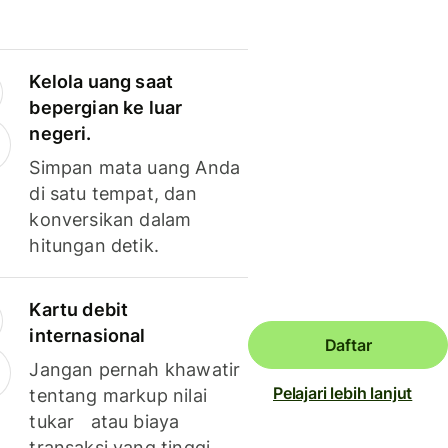
Kelola uang saat
bepergian ke luar
negeri.
Simpan mata uang Anda
di satu tempat, dan
konversikan dalam
hitungan detik.
Kartu debit
internasional
Daftar
Jangan pernah khawatir
Pelajari lebih lanjut
tentang markup nilai
tukar atau biaya
transaksi yang tinggi