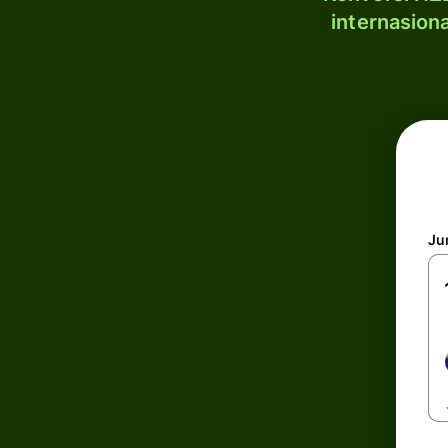
internasion
Ju