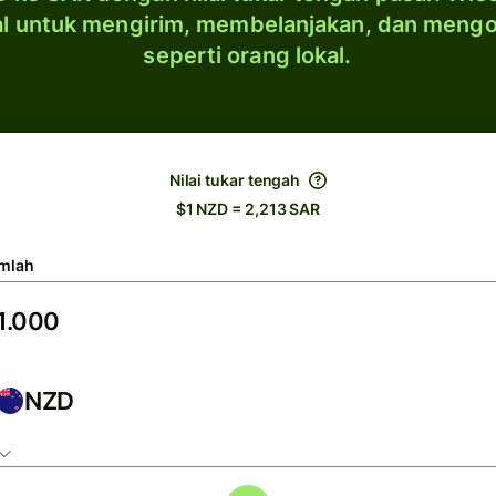
al untuk mengirim, membelanjakan, dan meng
seperti orang lokal.
Nilai tukar tengah
$1 NZD = 2,213 SAR
mlah
NZD