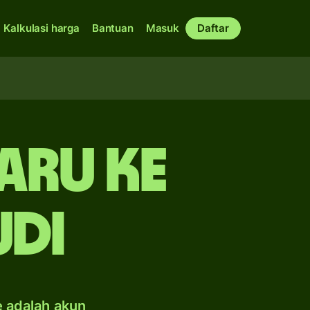
Kalkulasi harga
Bantuan
Masuk
Daftar
aru ke
udi
e adalah akun