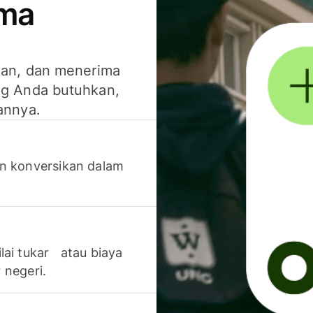
ima
kan, dan menerima
g Anda butuhkan,
annya.
n konversikan dalam
lai tukar atau biaya
 negeri.