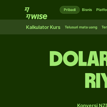
Pribadi
Bisnis
Platf
Kalkulator Kurs
Telusuri mata uang
Ter
dolar
ri
Konversi NZD