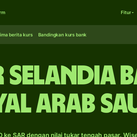
orm
Fitur
ima berita kurs
Bandingkan kurs bank
 Selandia B
yal Arab Sa
 ke SAR dengan nilai tukar tengah pasar. Wis