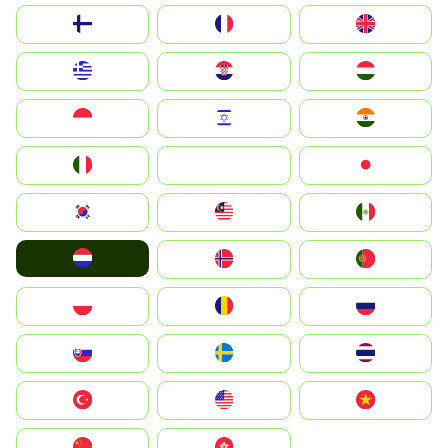
Suomi
France
United Kingdom
Greece
Hrvatska
Magyarország
Indonesia
Israel
India
Italia
JA
Japan
South Korea
Malay
Mexico
Nederland
Norge
Portugal
Polska
România
Россия
Slovensko
Ruoŧŧa
ไทย
Türkiye
United States
Vietnam
中国
中國香港特別行政區