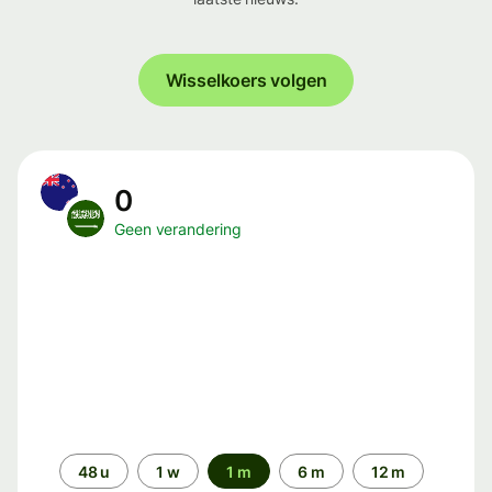
Wisselkoers volgen
0
Geen verandering
Periode
48 u
1 w
1 m
6 m
12 m