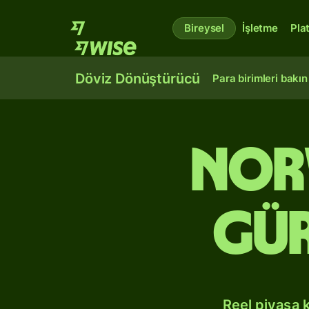
Bireysel
İşletme
Pla
Döviz Dönüştürücü
Para birimleri bakın
Nor
Gür
Reel piyasa 