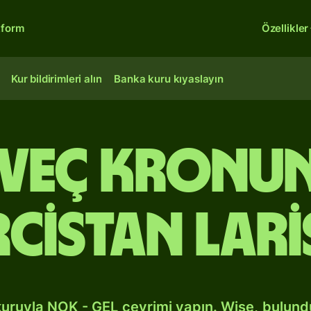
tform
Özellikler
Kur bildirimleri alın
Banka kuru kıyaslayın
veç kronu
cistan lari
kuruyla NOK - GEL çevrimi yapın. Wise, bulun