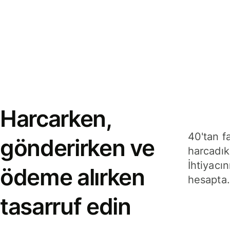
Harcarken,
40'tan f
gönderirken ve
harcadık
İhtiyacın
ödeme alırken
hesapta.
tasarruf edin