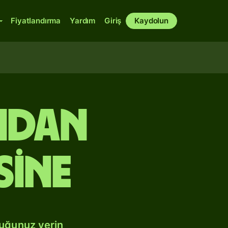
Fiyatlandırma
Yardım
Giriş
Kaydolun
ndan
sine
duğunuz yerin