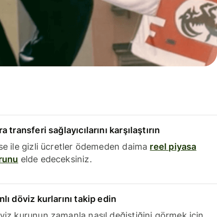
a transferi sağlayıcılarını karşılaştırın
se ile gizli ücretler ödemeden daima
reel piyasa
runu
elde edeceksiniz.
nlı döviz kurlarını takip edin
viz kurunun zamanla nasıl değiştiğini görmek için