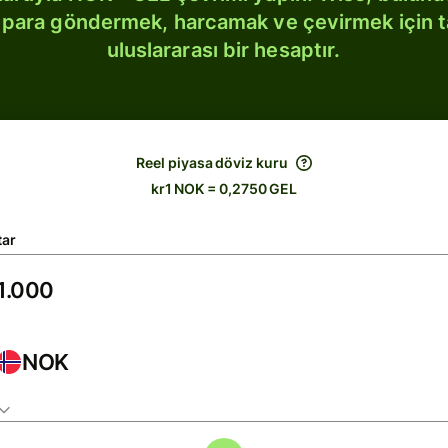
bi para göndermek, harcamak ve çevirmek için 
uluslararası bir hesaptır.
Reel piyasa döviz kuru
kr1 NOK = 0,2750 GEL
tar
NOK