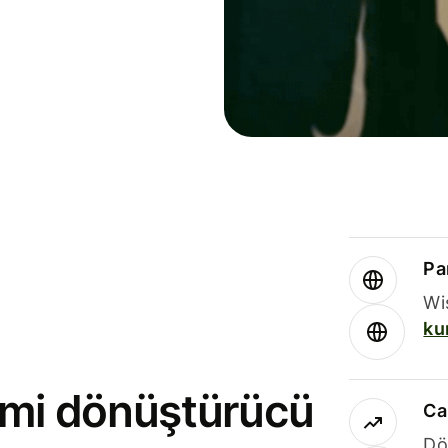
Par
Wi
ku
rimi dönüştürücü
Ca
Dö