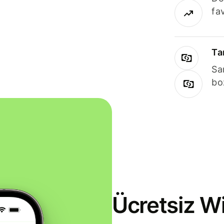
fav
Ta
Sa
bo
Ücretsiz Wi