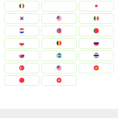
Italia
JA
Japan
South Korea
Malay
Mexico
Nederland
Norge
Portugal
Polska
România
Россия
Slovensko
Ruoŧŧa
ไทย
Türkiye
United States
Vietnam
中国
中國香港特別行政區