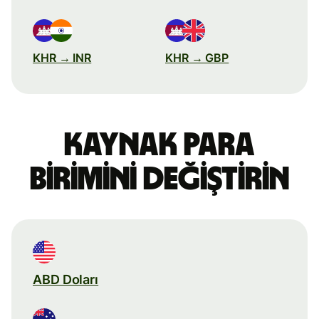
KHR → INR
KHR → GBP
Kaynak para
birimini değiştirin
ABD Doları