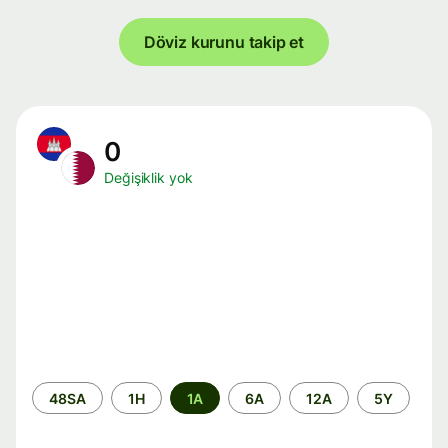
Döviz kurunu takip et
0
Değişiklik yok
Zaman
48SA
1H
1A
6A
12A
5Y
aralığı