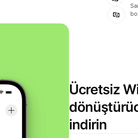
Sa
bo
Ücretsiz Wi
dönüştürü
indirin