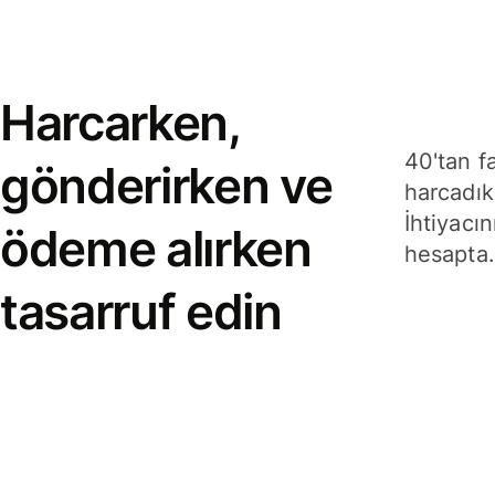
Harcarken,
40'tan f
gönderirken ve
harcadık
İhtiyacın
ödeme alırken
hesapta.
tasarruf edin