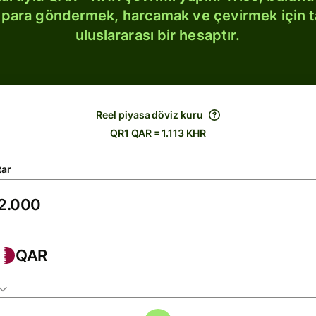
bi para göndermek, harcamak ve çevirmek için 
uluslararası bir hesaptır.
Reel piyasa döviz kuru
QR1 QAR = 1.113 KHR
tar
QAR