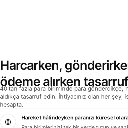
Harcarken, gönderirke
ödeme alırken tasarruf
40'tan fazla para biriminde para gönderdikçe,
aldıkça tasarruf edin. İhtiyacınız olan her şey, i
hesapta.
Hareket hâlindeyken paranızı küresel olara
Para birimlerinizi tek bir yerde tutun ve sani