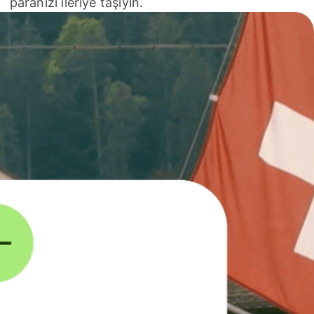
paranızı ileriye taşıyın.