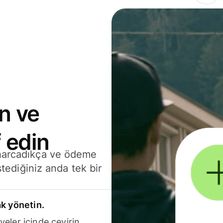
n ve
 edin
 harcadıkça ve ödeme
stediğiniz anda tek bir
k yönetin.
yeler içinde çevirin.