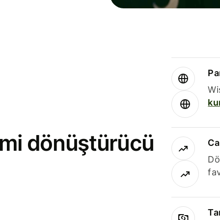
Par
Wi
ku
rimi dönüştürücü
Ca
Dö
fav
Ta