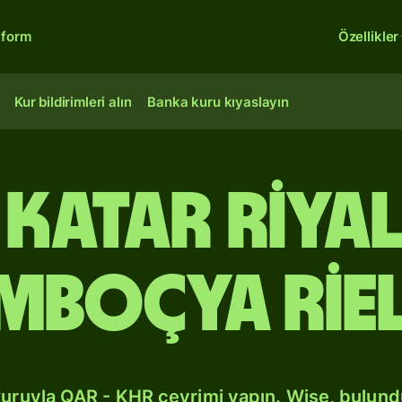
tform
Özellikler
Kur bildirimleri alın
Banka kuru kıyaslayın
 Katar riya
mboçya riel
kuruyla QAR - KHR çevrimi yapın. Wise, bulun