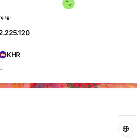
şılığı
KHR