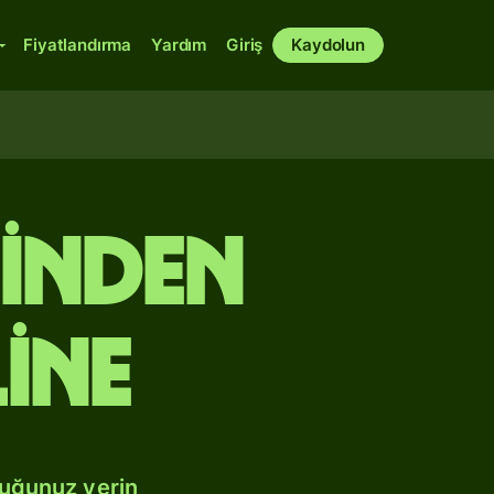
Fiyatlandırma
Yardım
Giriş
Kaydolun
linden
ine
duğunuz yerin