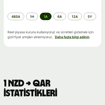
Zaman
48SA
1H
1A
6A
12A
5Y
aralığı
Reel piyasa kurunu kullanıyoruz ve ücretleri gizlemek için
gizli fiyat artışları eklemiyoruz.
Daha fazla bilgi edinin
1 NZD → QAR
istatistikleri