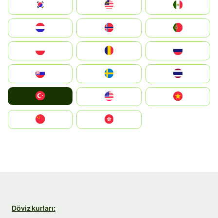
South Korea
Malay
Mexico
Nederland
Norge
Portugal
Polska
România
Россия
Slovensko
Ruoŧŧa
ไทย
Türkiye
United States
Vietnam
中国
中國香港特別行政區
Döviz kurları: