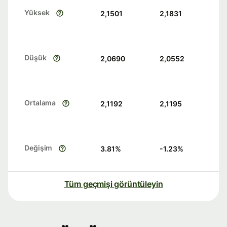
Yüksek
2,1501
2,1831
Düşük
2,0690
2,0552
Ortalama
2,1192
2,1195
Değişim
3.81
%
-1.23
%
Tüm geçmişi görüntüleyin