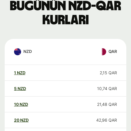
Bugünün NZD-QAR
kurları
NZD
QAR
1
NZD
2,15
QAR
5
NZD
10,74
QAR
10
NZD
21,48
QAR
20
NZD
42,96
QAR