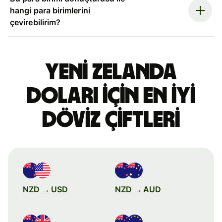
hangi para birimlerini
çevirebilirim?
Yeni Zelanda
doları için en iyi
döviz çiftleri
NZD → USD
NZD → AUD