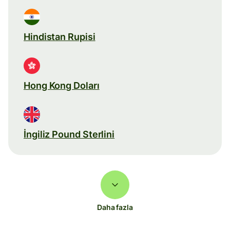
Hindistan Rupisi
Hong Kong Doları
İngiliz Pound Sterlini
Daha fazla