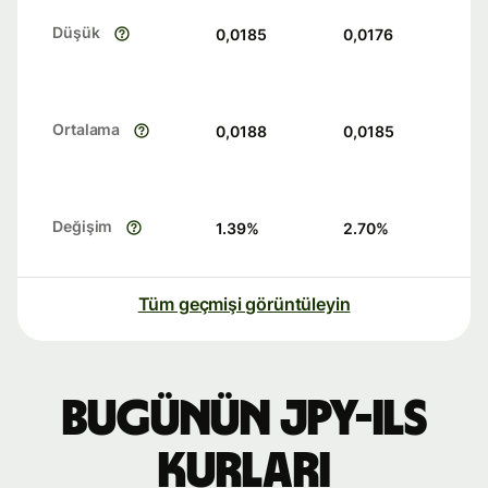
Düşük
0,0185
0,0176
Ortalama
0,0188
0,0185
Değişim
1.39
%
2.70
%
Tüm geçmişi görüntüleyin
Bugünün JPY-ILS
kurları