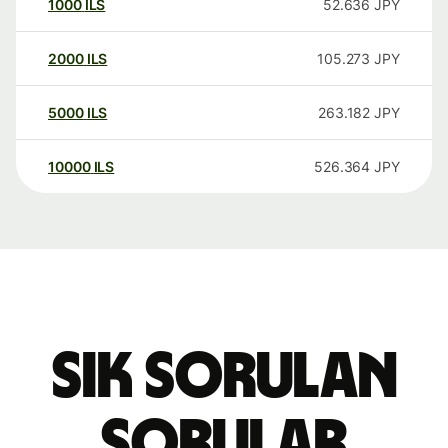
1000
ILS
52.636
JPY
2000
ILS
105.273
JPY
5000
ILS
263.182
JPY
10000
ILS
526.364
JPY
Sık sorulan
sorular