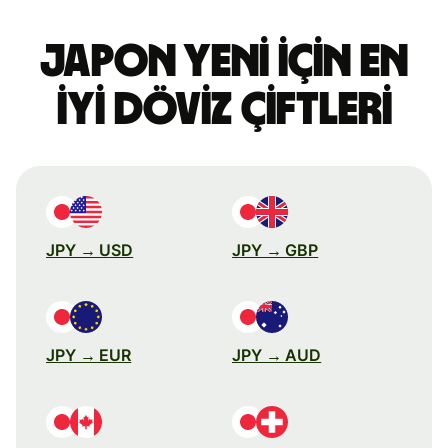
Japon yeni için en
iyi döviz çiftleri
JPY → USD
JPY → GBP
JPY → EUR
JPY → AUD