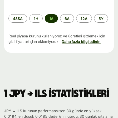
Zaman
48SA
1H
1A
6A
12A
5Y
aralığı
Reel piyasa kurunu kullanıyoruz ve ücretleri gizlemek için
gizli fiyat artışları eklemiyoruz.
Daha fazla bilgi edinin
1 JPY → ILS istatistikleri
JPY → ILS kurunun performansı son 30 günde en yüksek
0,0194, en düşük 0,0185 değerlerini gördü. 30 günlük ortalama