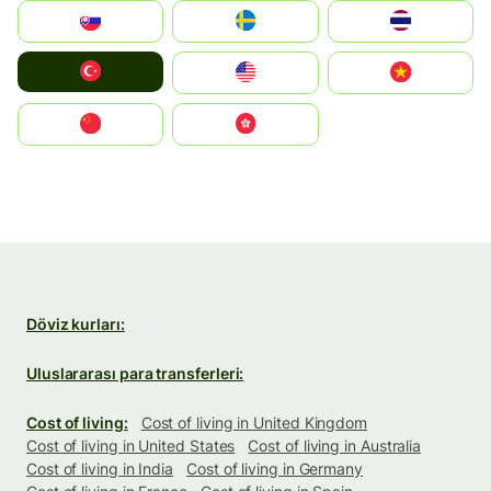
Slovensko
Ruoŧŧa
ไทย
Türkiye
United States
Vietnam
中国
中國香港特別行政區
Döviz kurları:
Uluslararası para transferleri:
Cost of living:
Cost of living in United Kingdom
Cost of living in United States
Cost of living in Australia
Cost of living in India
Cost of living in Germany