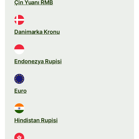
Çin Yuanı RMB
Danimarka Kronu
Endonezya Rupisi
Euro
Hindistan Rupisi