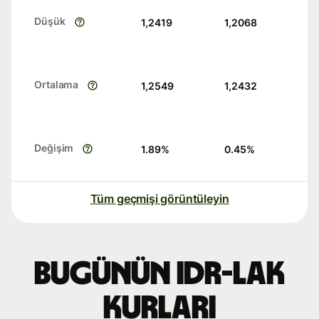
Düşük
1,2419
1,2068
Ortalama
1,2549
1,2432
Değişim
1.89
%
0.45
%
Tüm geçmişi görüntüleyin
Bugünün IDR-LAK
kurları