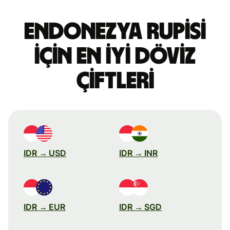
Endonezya rupisi
için en iyi döviz
çiftleri
IDR → USD
IDR → INR
IDR → EUR
IDR → SGD