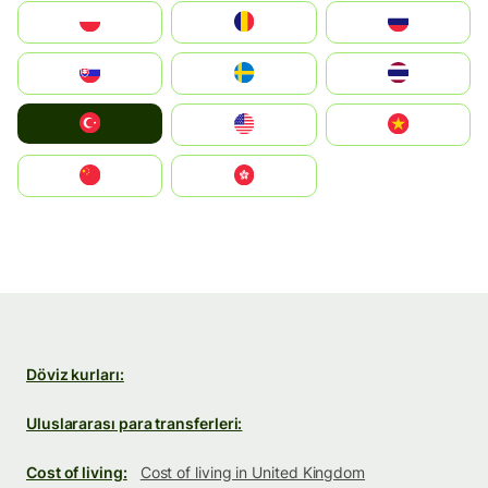
Polska
România
Россия
Slovensko
Ruoŧŧa
ไทย
Türkiye
United States
Vietnam
中国
中國香港特別行政區
Döviz kurları:
Uluslararası para transferleri:
Cost of living:
Cost of living in United Kingdom