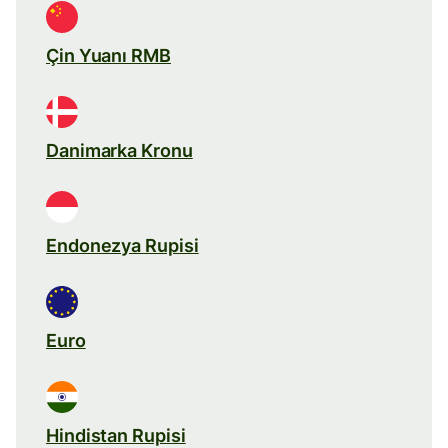
Çin Yuanı RMB
Danimarka Kronu
Endonezya Rupisi
Euro
Hindistan Rupisi