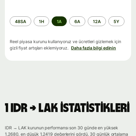
Zaman
48SA
1H
1A
6A
12A
5Y
aralığı
Reel piyasa kurunu kullanıyoruz ve ücretleri gizlemek için
gizli fiyat artışları eklemiyoruz.
Daha fazla bilgi edinin
1 IDR → LAK istatistikleri
IDR → LAK kurunun performansı son 30 günde en yüksek
1,2680, en düşük 1,2419 değerlerini gördü. 30 günlük ortalama