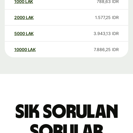
1000
LAK
788,63
IDR
2000
LAK
1.577,25
IDR
5000
LAK
3.943,13
IDR
10000
LAK
7.886,25
IDR
Sık sorulan
sorular