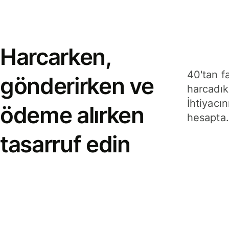
Harcarken,
40'tan f
gönderirken ve
harcadık
İhtiyacın
ödeme alırken
hesapta.
tasarruf edin