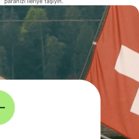
paranızı ileriye taşıyın.