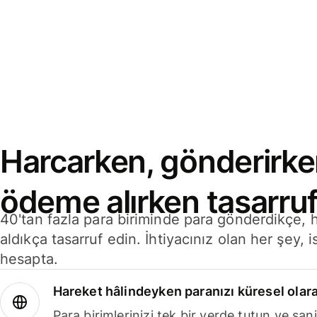
Harcarken, gönderirke
ödeme alırken tasarruf
40'tan fazla para biriminde para gönderdikçe,
aldıkça tasarruf edin. İhtiyacınız olan her şey, i
hesapta.
Hareket hâlindeyken paranızı küresel olara
Para birimlerinizi tek bir yerde tutun ve sani