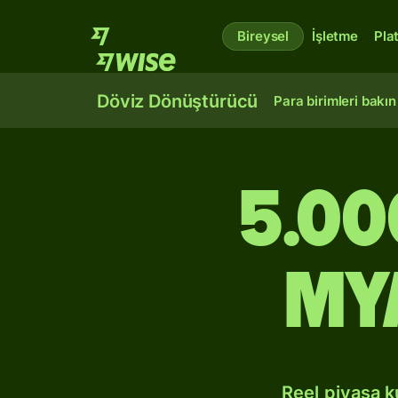
Bireysel
İşletme
Pla
Döviz Dönüştürücü
Para birimleri bakın
5.00
My
Reel piyasa 