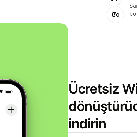
Sa
bo
Ücretsiz Wi
dönüştürü
indirin