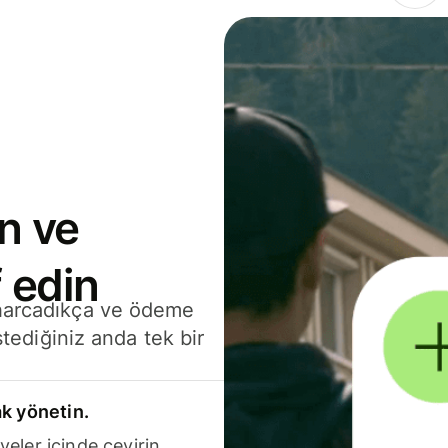
n ve
 edin
 harcadıkça ve ödeme
stediğiniz anda tek bir
k yönetin.
yeler içinde çevirin.