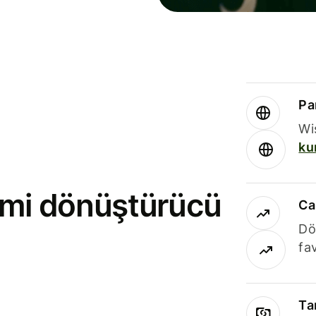
Par
Wi
ku
rimi dönüştürücü
Ca
Dö
fav
Ta