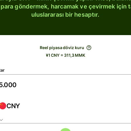
bi para göndermek, harcamak ve çevirmek için 
uluslararası bir hesaptır.
Reel piyasa döviz kuru
¥1 CNY = 311,3 MMK
tar
CNY