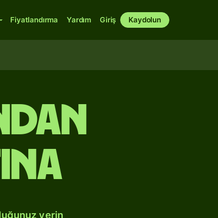
Fiyatlandırma
Yardım
Giriş
Kaydolun
ından
ına
duğunuz yerin