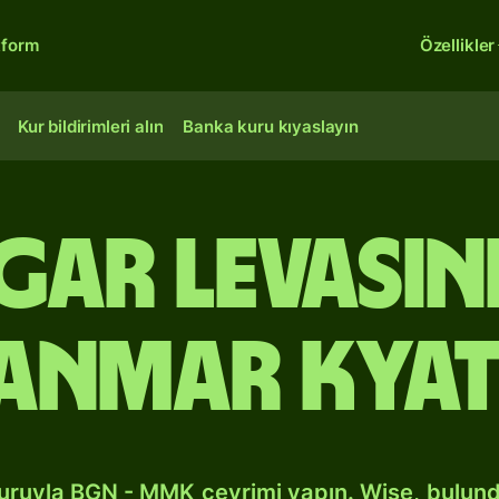
tform
Özellikler
Kur bildirimleri alın
Banka kuru kıyaslayın
gar levası
anmar kyat
kuruyla BGN - MMK çevrimi yapın. Wise, bulun