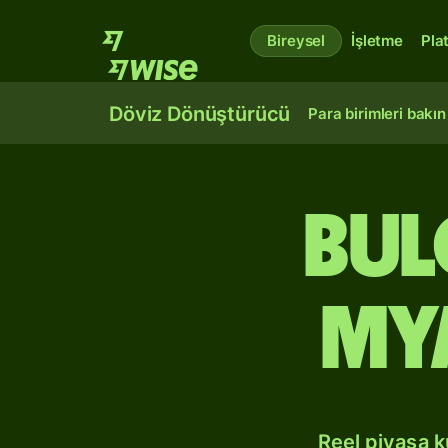
Bireysel
İşletme
Pla
Döviz Dönüştürücü
Para birimleri bakın
Bul
My
Reel piyasa 