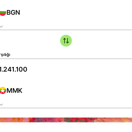
BGN
şılığı
MMK