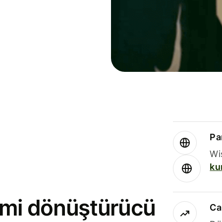
Par
Wi
ku
rimi dönüştürücü
Ca