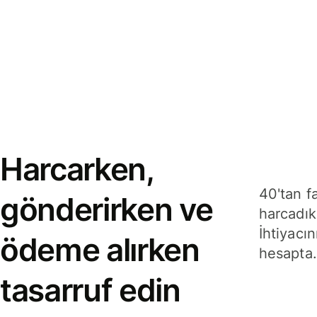
Harcarken,
40'tan f
gönderirken ve
harcadık
İhtiyacın
ödeme alırken
hesapta.
tasarruf edin