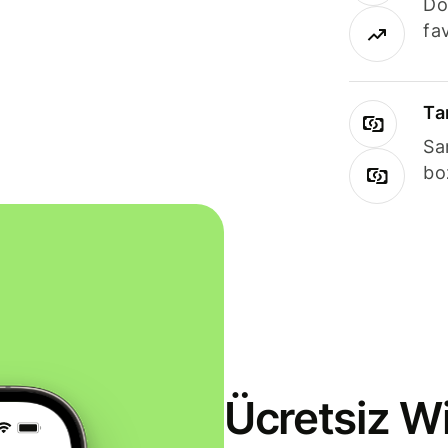
Dö
fav
Ta
Sa
bo
Ücretsiz Wi