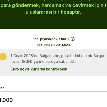
bi para göndermek, harcamak ve çevirmek için 
uluslararası bir hesaptır.
Reel piyasa döviz kuru
лв1 BGN = 1.241 MMK
1 Ocak 2026'da Bulgaristan, para birimi olarak Bulgar
levası (BGN) yerine euroyu kabul etti.
Euro döviz kurlarını kontrol edin
tar