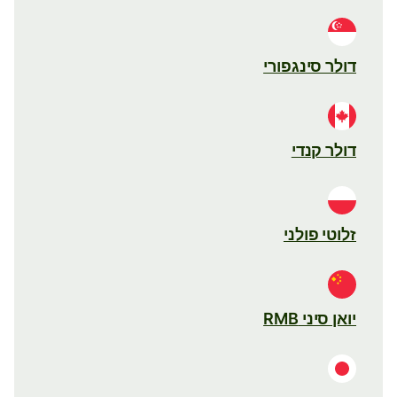
דולר סינגפורי
דולר קנדי
זלוטי פולני
יואן סיני RMB