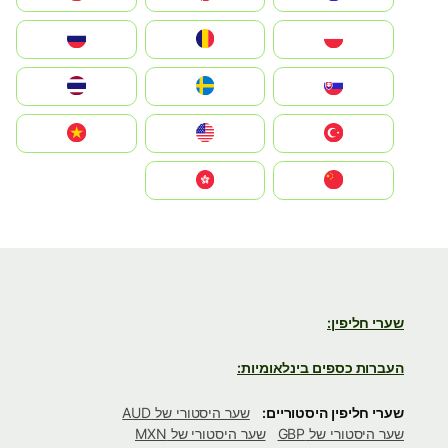
Polska
România
Россия
Slovensko
Ruoŧŧa
ไทย
Türkiye
United States
Vietnam
中国
中國香港特別行政區
שערי חליפין:
העברות כספים בינלאומיות:
שערי חליפין היסטוריים:
שער היסטורי של AUD
שער היסטורי של GBP
שער היסטורי של MXN