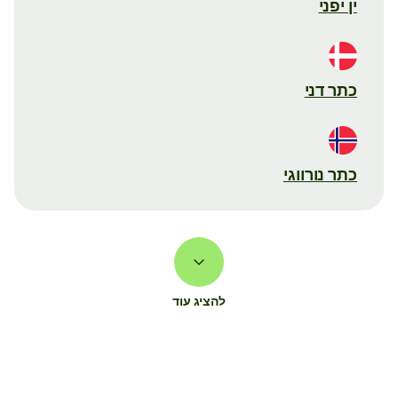
ין יפני
כתר דני
כתר נורווגי
להציג עוד