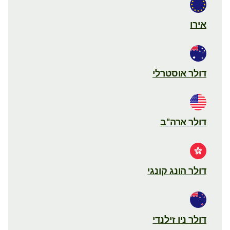
אירו
דולר אוסטרלי
דולר ארה"ב
דולר הונג קונגי
דולר ניו זילנדי