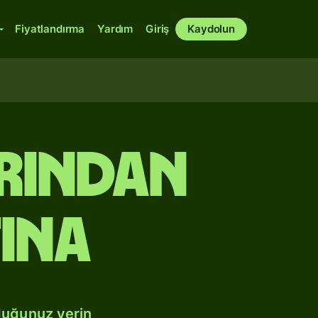
Fiyatlandırma
Yardım
Giriş
Kaydolun
rından
ına
duğunuz yerin