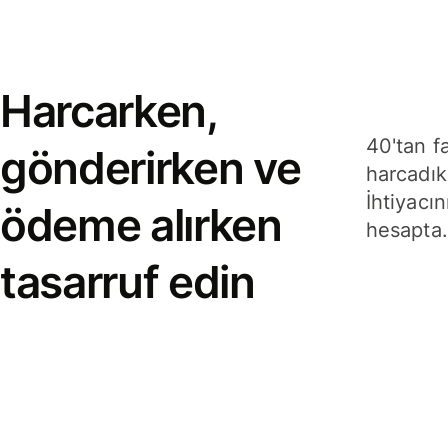
Harcarken,
40'tan f
gönderirken ve
harcadık
İhtiyacın
ödeme alırken
hesapta.
tasarruf edin