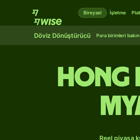
Bireysel
İşletme
Pla
Döviz Dönüştürücü
Para birimleri bakın
Hong 
My
Reel piyasa 