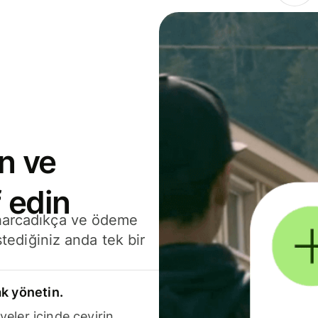
n ve
 edin
 harcadıkça ve ödeme
stediğiniz anda tek bir
k yönetin.
yeler içinde çevirin.