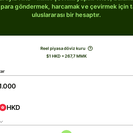
bi para göndermek, harcamak ve çevirmek için 
uluslararası bir hesaptır.
Reel piyasa döviz kuru
$1 HKD = 267,7 MMK
tar
HKD