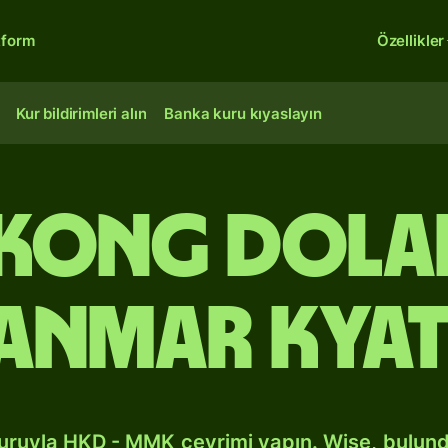
tform
Özellikler
Kur bildirimleri alın
Banka kuru kıyaslayın
Kong dola
anmar kyat
kuruyla HKD - MMK çevrimi yapın. Wise, bulun