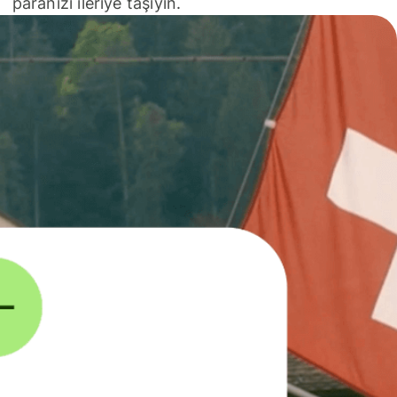
paranızı ileriye taşıyın.