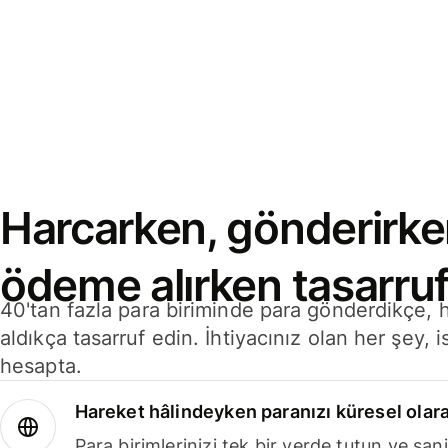
Harcarken, gönderirke
ödeme alırken tasarruf
40'tan fazla para biriminde para gönderdikçe,
aldıkça tasarruf edin. İhtiyacınız olan her şey, i
hesapta.
Hareket hâlindeyken paranızı küresel olara
Para birimlerinizi tek bir yerde tutun ve sani