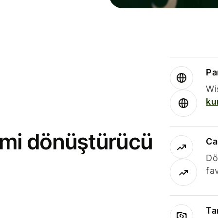
Par
Wi
ku
rimi dönüştürücü
Ca
Dö
fav
Ta