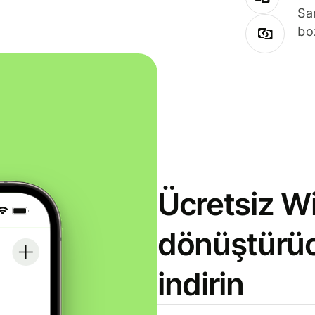
Sa
bo
Ücretsiz Wi
dönüştürü
indirin