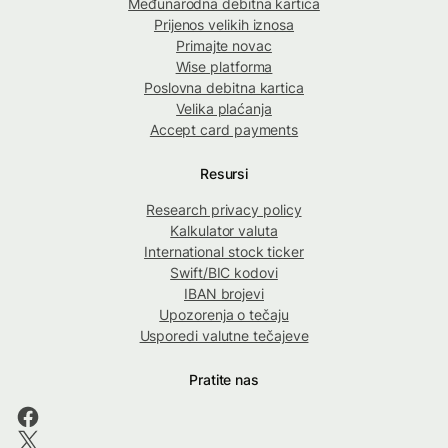
Međunarodna debitna kartica
Prijenos velikih iznosa
Primajte novac
Wise platforma
Poslovna debitna kartica
Velika plaćanja
Accept card payments
Resursi
Research privacy policy
Kalkulator valuta
International stock ticker
Swift/BIC kodovi
IBAN brojevi
Upozorenja o tečaju
Usporedi valutne tečajeve
Pratite nas