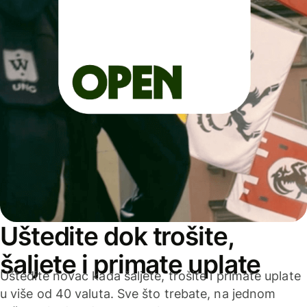
Uštedite dok trošite,
šaljete i primate uplate
Uštedite novac kada šaljete, trošite i primate uplate
u više od 40 valuta. Sve što trebate, na jednom