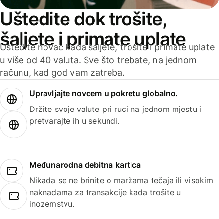
Uštedite dok trošite,
šaljete i primate uplate
Uštedite novac kada šaljete, trošite i primate uplate
u više od 40 valuta. Sve što trebate, na jednom
računu, kad god vam zatreba.
Upravljajte novcem u pokretu globalno.
Držite svoje valute pri ruci na jednom mjestu i
pretvarajte ih u sekundi.
Međunarodna debitna kartica
Nikada se ne brinite o maržama tečaja ili visokim
naknadama za transakcije kada trošite u
inozemstvu.