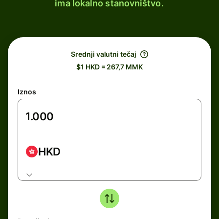
ima lokalno stanovništvo.
Srednji valutni tečaj
$1 HKD = 267,7 MMK
Iznos
HKD