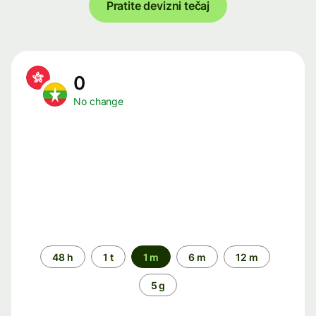
Pratite devizni tečaj
0
No change
Time
48 h
1 t
1 m
6 m
12 m
period
5 g