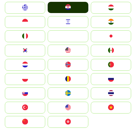
Hrvatska
Greece
Magyarország
Indonesia
Israel
India
Italia
JA
Japan
South Korea
Malay
Mexico
Nederland
Norge
Portugal
Polska
România
Россия
Slovensko
Ruoŧŧa
ไทย
Türkiye
United States
Vietnam
中国
中國香港特別行政區