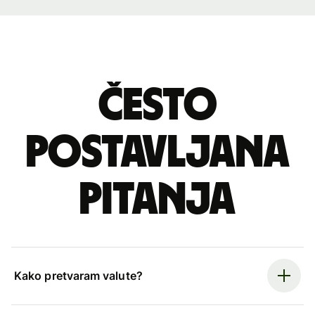
Često
postavljana
pitanja
Kako pretvaram valute?