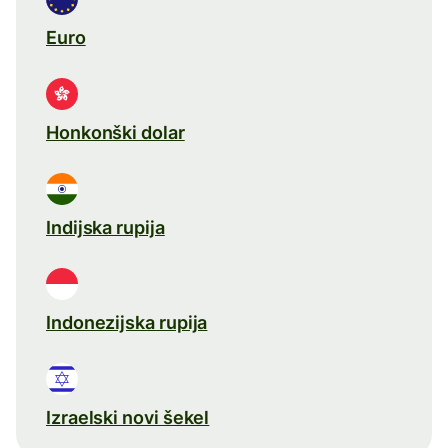
Euro
Honkonški dolar
Indijska rupija
Indonezijska rupija
Izraelski novi šekel