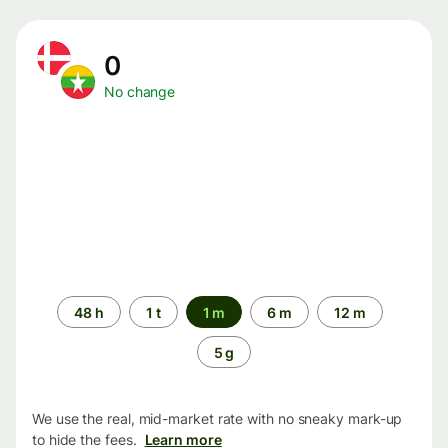
0
No change
Time
48 h
1 t
1 m
6 m
12 m
period
5 g
We use the real, mid-market rate with no sneaky mark-up
to hide the fees.
Learn more