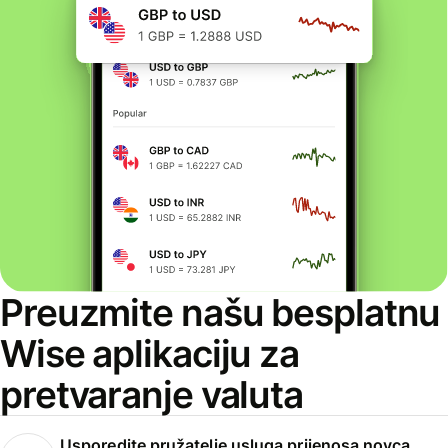
Preuzmite našu besplatnu
Wise aplikaciju za
pretvaranje valuta
Usporedite pružatelje usluga prijenosa novca