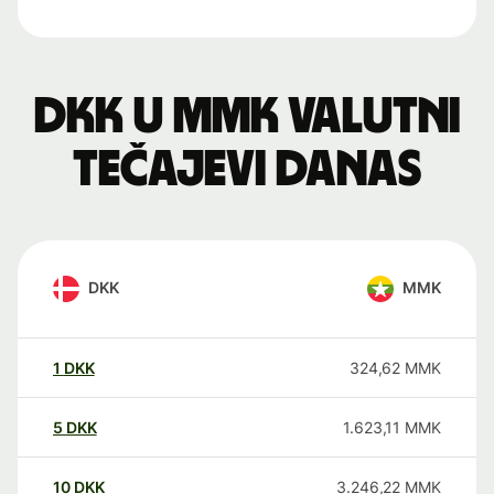
DKK u MMK valutni
tečajevi danas
DKK
MMK
1
DKK
324,62
MMK
5
DKK
1.623,11
MMK
10
DKK
3.246,22
MMK