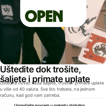
Uštedite dok trošite,
šaljete i primate uplate
Uštedite novac kada šaljete, trošite i primate uplate
u više od 40 valuta. Sve što trebate, na jednom
računu, kad god vam zatreba.
Upravljajte novcem u pokretu globalno.