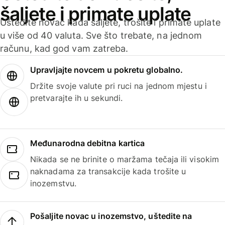
šaljete i primate uplate
Uštedite novac kada šaljete, trošite i primate uplate
u više od 40 valuta. Sve što trebate, na jednom
računu, kad god vam zatreba.
Upravljajte novcem u pokretu globalno.
Držite svoje valute pri ruci na jednom mjestu i
pretvarajte ih u sekundi.
Međunarodna debitna kartica
Nikada se ne brinite o maržama tečaja ili visokim
naknadama za transakcije kada trošite u
inozemstvu.
Pošaljite novac u inozemstvo, uštedite na