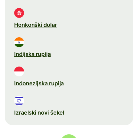
Honkonški dolar
Indijska rupija
Indonezijska rupija
Izraelski novi šekel