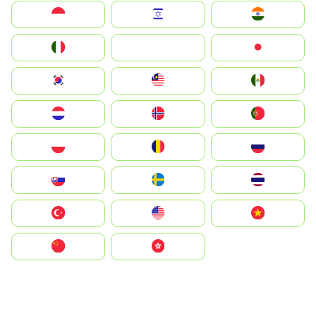
Indonesia
Israel
India
Italia
JA
Japan
South Korea
Malay
Mexico
Nederland
Norge
Portugal
Polska
România
Россия
Slovensko
Ruoŧŧa
ไทย
Türkiye
United States
Vietnam
中国
中國香港特別行政區