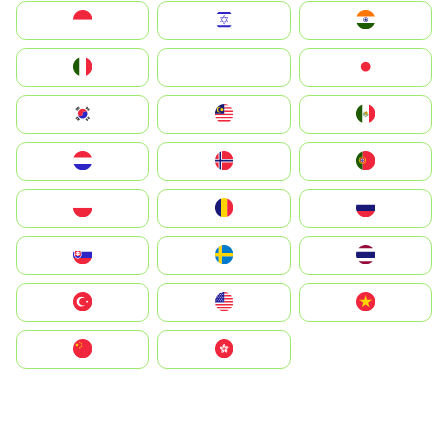
Indonesia
Israel
India
Italia
JA
Japan
South Korea
Malay
Mexico
Nederland
Norge
Portugal
Polska
România
Россия
Slovensko
Ruoŧŧa
ไทย
Türkiye
United States
Vietnam
中国
中國香港特別行政區