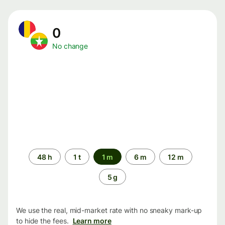
0
No change
Time
48 h
1 t
1 m
6 m
12 m
period
5 g
We use the real, mid-market rate with no sneaky mark-up
to hide the fees.
Learn more