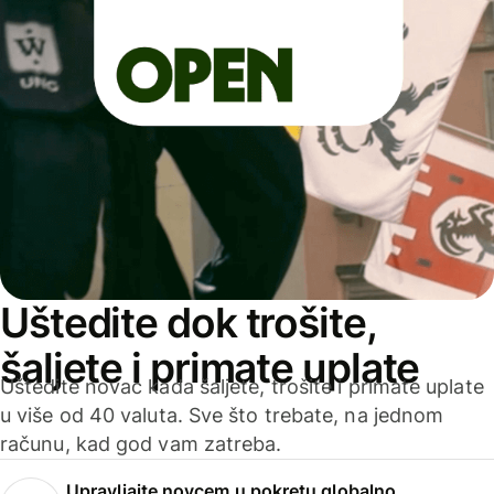
Uštedite dok trošite,
šaljete i primate uplate
Uštedite novac kada šaljete, trošite i primate uplate
u više od 40 valuta. Sve što trebate, na jednom
računu, kad god vam zatreba.
Upravljajte novcem u pokretu globalno.