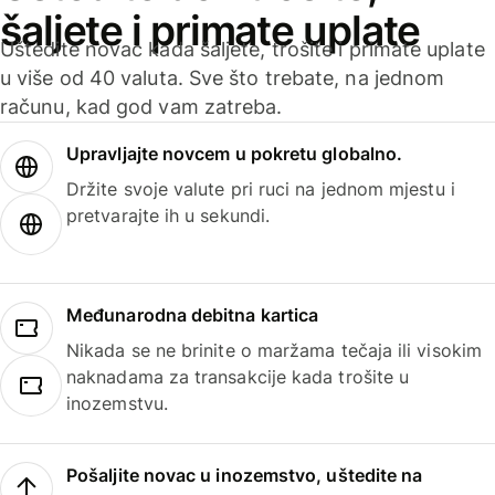
šaljete i primate uplate
Uštedite novac kada šaljete, trošite i primate uplate
u više od 40 valuta. Sve što trebate, na jednom
računu, kad god vam zatreba.
Upravljajte novcem u pokretu globalno.
Držite svoje valute pri ruci na jednom mjestu i
pretvarajte ih u sekundi.
Međunarodna debitna kartica
Nikada se ne brinite o maržama tečaja ili visokim
naknadama za transakcije kada trošite u
inozemstvu.
Pošaljite novac u inozemstvo, uštedite na