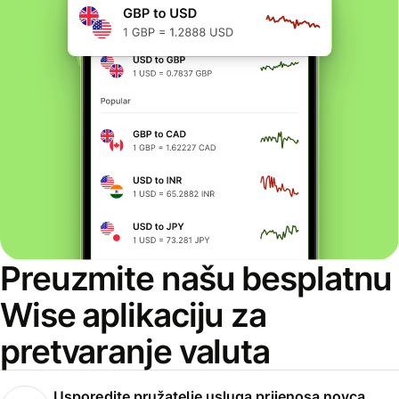
Preuzmite našu besplatnu
Wise aplikaciju za
pretvaranje valuta
Usporedite pružatelje usluga prijenosa novca