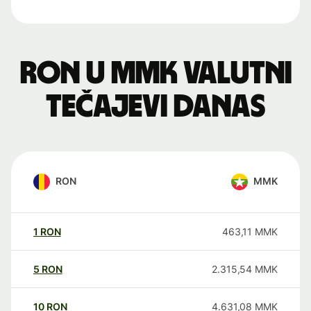
RON u MMK valutni
tečajevi danas
RON
MMK
1
RON
463,11
MMK
5
RON
2.315,54
MMK
10
RON
4.631,08
MMK