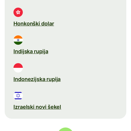
Honkonški dolar
Indijska rupija
Indonezijska rupija
Izraelski novi šekel