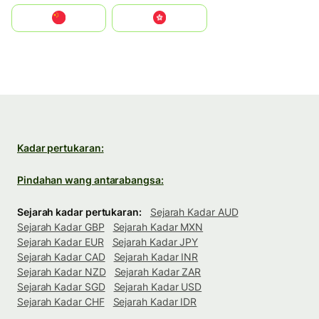
中国
中國香港特別行政區
Kadar pertukaran:
Pindahan wang antarabangsa:
Sejarah kadar pertukaran:
Sejarah Kadar AUD
Sejarah Kadar GBP
Sejarah Kadar MXN
Sejarah Kadar EUR
Sejarah Kadar JPY
Sejarah Kadar CAD
Sejarah Kadar INR
Sejarah Kadar NZD
Sejarah Kadar ZAR
Sejarah Kadar SGD
Sejarah Kadar USD
Sejarah Kadar CHF
Sejarah Kadar IDR