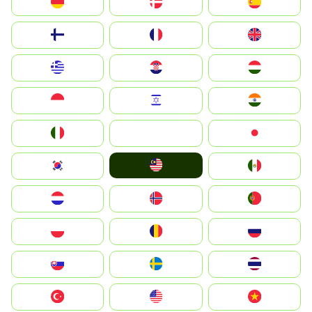
Deutschland
Denmark
España
Suomi
France
United Kingdom
Greece
Hrvatska
Magyarország
Indonesia
Israel
India
Italia
JA
Japan
Malay
South Korea
Mexico
Nederland
Norge
Portugal
Polska
România
Россия
Slovensko
Ruoŧŧa
ไทย
Türkiye
United States
Vietnam