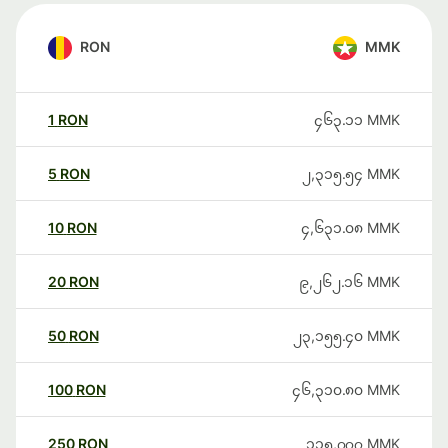
RON
MMK
1
RON
၄၆၃.၁၁
MMK
5
RON
၂,၃၁၅.၅၄
MMK
10
RON
၄,၆၃၁.၀၈
MMK
20
RON
၉,၂၆၂.၁၆
MMK
50
RON
၂၃,၁၅၅.၄၀
MMK
100
RON
၄၆,၃၁၀.၈၀
MMK
250
RON
၁၁၅,၇၇၇
MMK