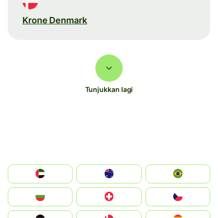
Krone Denmark
Tunjukkan lagi
الإمارات العربية المتحدة
Australia
Brazil
България
Switzerland
Czechia