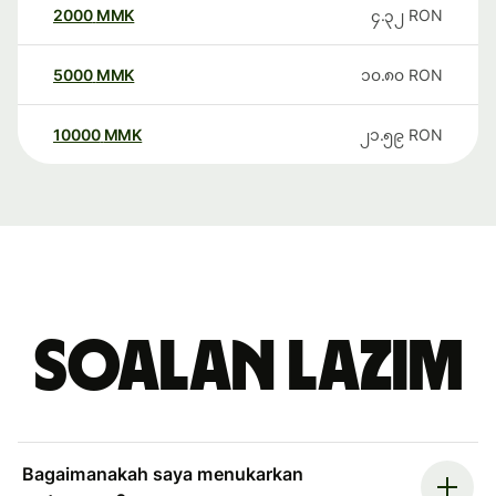
2000
MMK
၄.၃၂
RON
5000
MMK
၁၀.၈၀
RON
10000
MMK
၂၁.၅၉
RON
Soalan Lazim
Bagaimanakah saya menukarkan