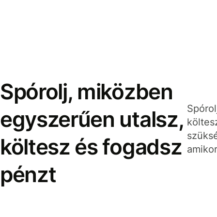
Spórolj, miközben
Spórol
egyszerűen utalsz,
költes
szüksé
költesz és fogadsz
amikor
pénzt