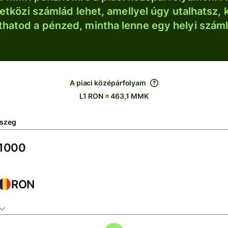
tközi számlád lehet, amellyel úgy utalhatsz, 
thatod a pénzed, mintha lenne egy helyi szám
A piaci középárfolyam
L1 RON = 463,1 MMK
szeg
RON