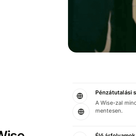
Pénzátutalási 
A Wise-zal min
mentesen.
Wise
Élő árfolyamo