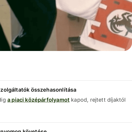
szolgáltatók összehasonlítása
dig
a piaci középárfolyamot
kapod, rejtett díjaktól
k nyomon követése