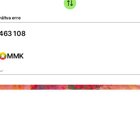
áltva erre
MMK