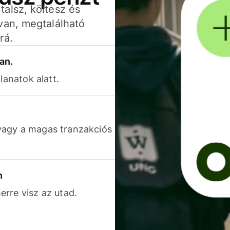
alsz, költesz és
van, megtalálható
rá.
an.
lanatok alatt.
vagy a magas tranzakciós
n
rre visz az utad.