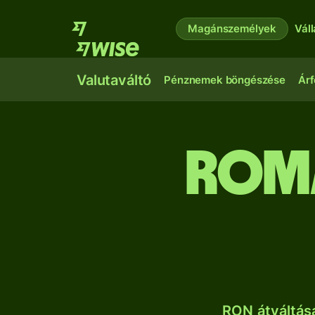
Magánszemélyek
Vál
Valutaváltó
Pénznemek böngészése
Árf
romá
RON átváltás