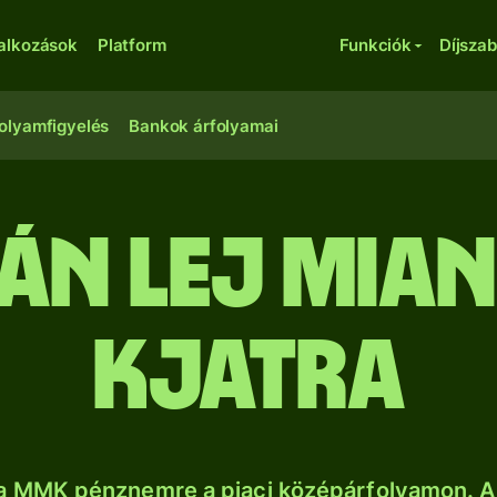
lalkozások
Platform
Funkciók
Díjsza
olyamfigyelés
Bankok árfolyamai
n lej mia
kjatra
a MMK pénznemre a piaci középárfolyamon. A