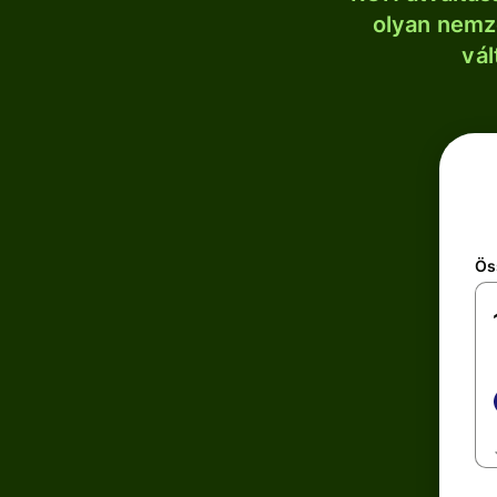
olyan nemze
vál
Ös