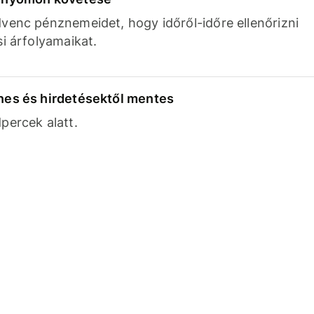
venc pénznemeidet, hogy időről-időre ellenőrizni
si árfolyamaikat.
nes és hirdetésektől mentes
percek alatt.