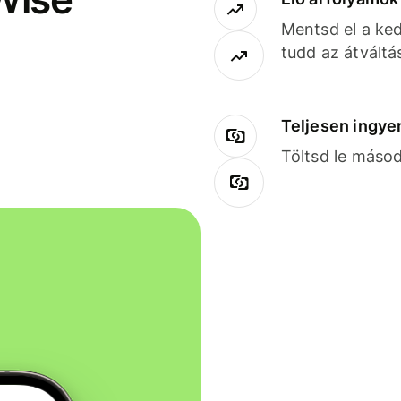
Mentsd el a ked
tudd az átváltá
Teljesen ingye
Töltsd le másod