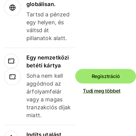
globálisan.
Tartsd a pénzed
egy helyen, és
váltsd át
pillanatok alatt.
Egy nemzetközi
betéti kártya
Soha nem kell
Regisztráció
aggódnod az
Tudj meg többet
árfolyamfelár
vagy a magas
tranzakciós díjak
miatt.
Indíts utalást