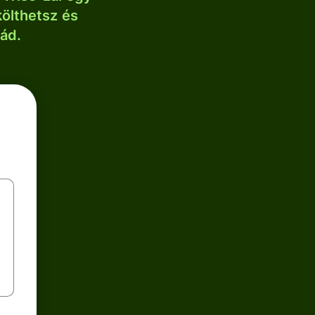
költhetsz és
lád.