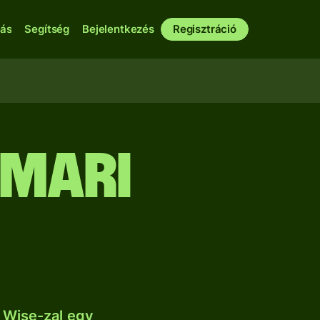
bás
Segítség
Bejelentkezés
Regisztráció
nmari
 Wise-zal egy