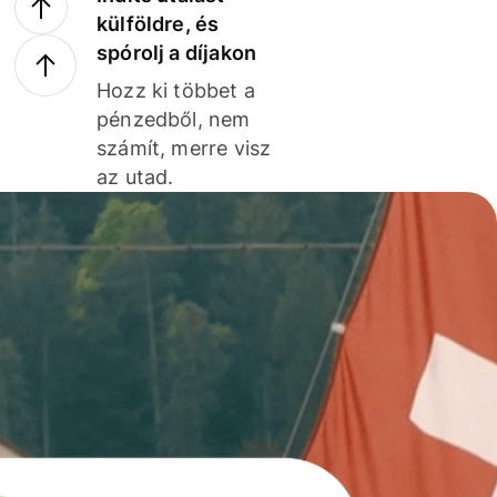
külföldre, és
spórolj a díjakon
Hozz ki többet a
pénzedből, nem
számít, merre visz
az utad.