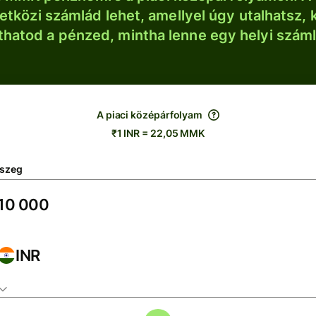
tközi számlád lehet, amellyel úgy utalhatsz, 
thatod a pénzed, mintha lenne egy helyi szám
A piaci középárfolyam
₹1 INR = 22,05 MMK
szeg
INR