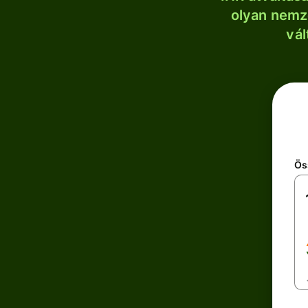
olyan nemze
vál
Ös