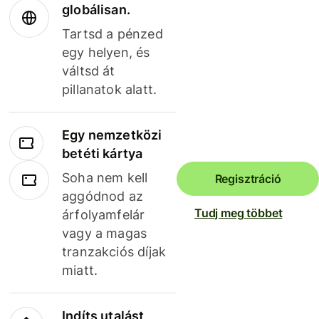
globálisan.
Tartsd a pénzed
egy helyen, és
váltsd át
pillanatok alatt.
Egy nemzetközi
betéti kártya
Soha nem kell
Regisztráció
aggódnod az
Tudj meg többet
árfolyamfelár
vagy a magas
tranzakciós díjak
miatt.
Indíts utalást