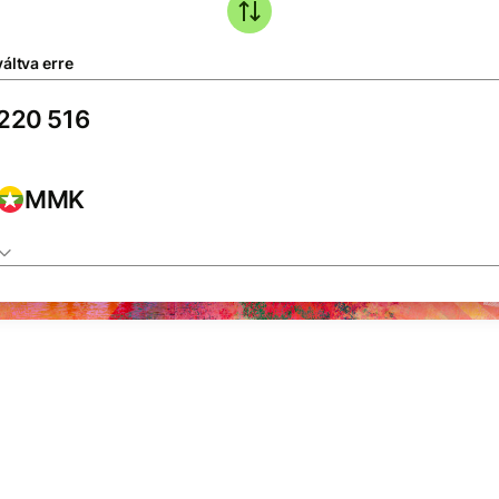
áltva erre
MMK