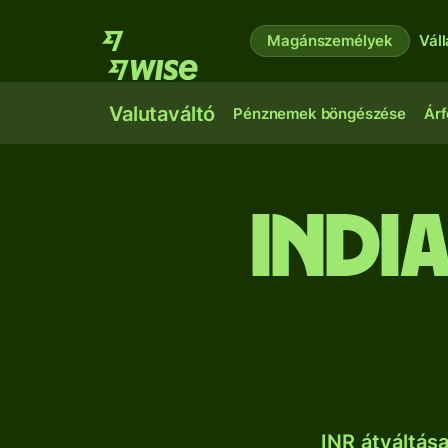
Magánszemélyek
Vál
Valutaváltó
Pénznemek böngészése
Árf
indi
INR átváltás