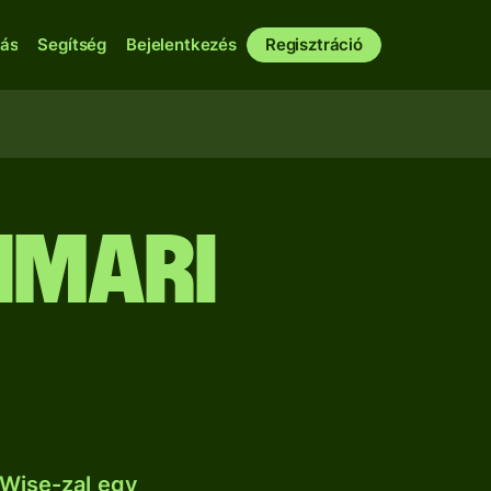
bás
Segítség
Bejelentkezés
Regisztráció
nmari
 Wise-zal egy