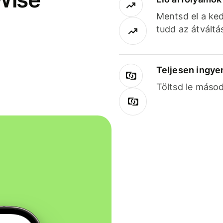
Mentsd el a ked
tudd az átváltá
Teljesen ingye
Töltsd le másod