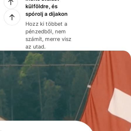
külföldre, és
spórolj a díjakon
Hozz ki többet a
pénzedből, nem
számít, merre visz
az utad.