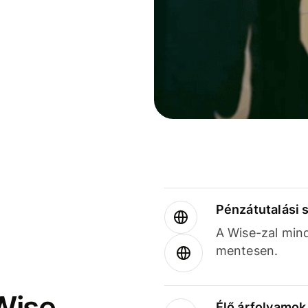
Pénzátutalási 
A Wise-zal min
mentesen.
Wise
Élő árfolyamo