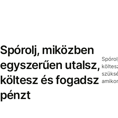
Spórolj, miközben
Spórol
egyszerűen utalsz,
költes
szüksé
költesz és fogadsz
amikor
pénzt