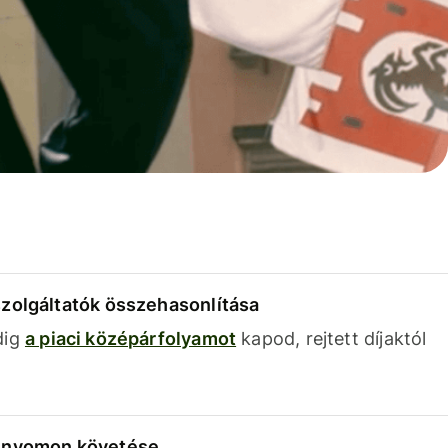
szolgáltatók összehasonlítása
dig
a piaci középárfolyamot
kapod, rejtett díjaktól
k nyomon követése