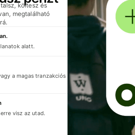
alsz, költesz és
van, megtalálható
rá.
an.
lanatok alatt.
vagy a magas tranzakciós
n
rre visz az utad.