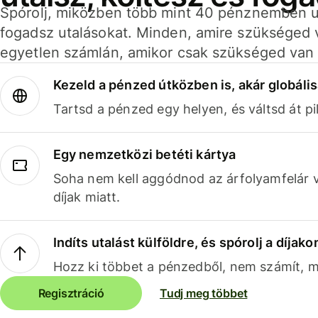
Spórolj, miközben több mint 40 pénznemben ut
fogadsz utalásokat. Minden, amire szükséged 
egyetlen számlán, amikor csak szükséged van 
Kezeld a pénzed útközben is, akár globális
Tartsd a pénzed egy helyen, és váltsd át pil
Egy nemzetközi betéti kártya
Soha nem kell aggódnod az árfolyamfelár 
díjak miatt.
Indíts utalást külföldre, és spórolj a díjako
Hozz ki többet a pénzedből, nem számít, me
Regisztráció
Tudj meg többet