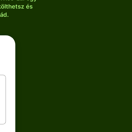
költhetsz és
lád.