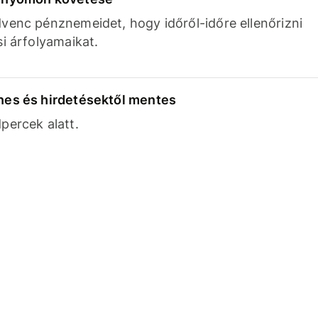
venc pénznemeidet, hogy időről-időre ellenőrizni
si árfolyamaikat.
nes és hirdetésektől mentes
percek alatt.