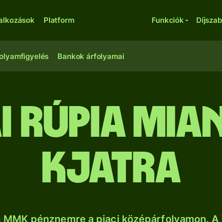
lalkozások
Platform
Funkciók
Díjsza
olyamfigyelés
Bankok árfolyamai
ai rúpia mia
kjatra
a MMK pénznemre a piaci középárfolyamon. A