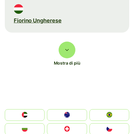
Fiorino Ungherese
Mostra di più
الإمارات العربية المتحدة
Australia
Brazil
България
Switzerland
Czechia