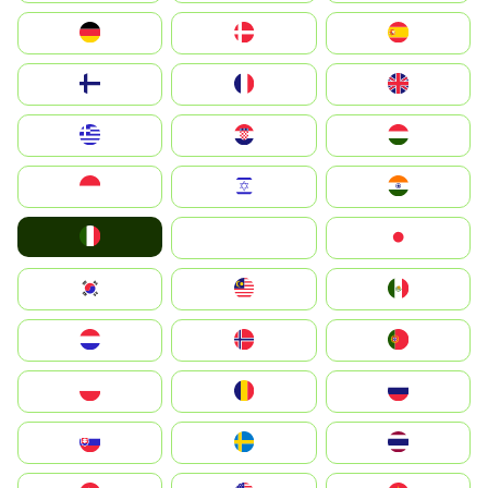
Deutschland
Denmark
España
Suomi
France
United Kingdom
Greece
Hrvatska
Magyarország
Indonesia
Israel
India
Italia
JA
Japan
South Korea
Malay
Mexico
Nederland
Norge
Portugal
Polska
România
Россия
Slovensko
Ruoŧŧa
ไทย