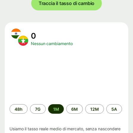
Traccia il tasso di cambio
0
Nessun cambiamento
Periodo
48h
7G
1M
6M
12M
5A
di
tempo
Usiamo il tasso reale medio di mercato, senza nascondere