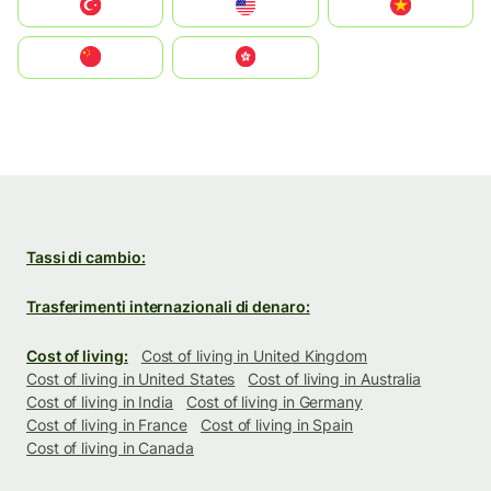
Türkiye
United States
Vietnam
中国
中國香港特別行政區
Tassi di cambio:
Trasferimenti internazionali di denaro:
Cost of living:
Cost of living in United Kingdom
Cost of living in United States
Cost of living in Australia
Cost of living in India
Cost of living in Germany
Cost of living in France
Cost of living in Spain
Cost of living in Canada