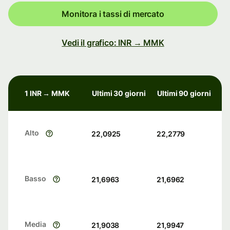
Monitora i tassi di mercato
Vedi il grafico: INR → MMK
1 INR → MMK
Ultimi 30 giorni
Ultimi 90 giorni
Alto
22,0925
22,2779
Basso
21,6963
21,6962
Media
21,9038
21,9947