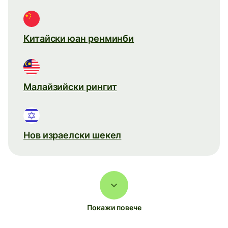
Китайски юан ренминби
Малайзийски рингит
Нов израелски шекел
Покажи повече