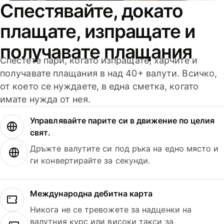
Спестявайте, докато
плащате, изпращате и
получавате плащания
Спестете пари, когато изпращате, харчите и
получавате плащания в над 40+ валути. Всичко,
от което се нуждаете, в една сметка, когато
имате нужда от нея.
Управлявайте парите си в движение по целия
свят.
Дръжте валутите си под ръка на едно място и
ги конвертирайте за секунди.
Международна дебитна карта
Никога не се тревожете за надценки на
валутния курс или високи такси за