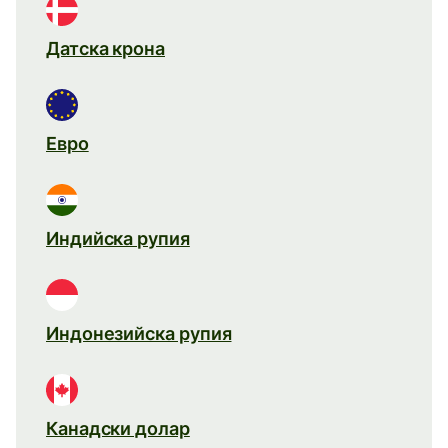
Датска крона
Евро
Индийска рупия
Индонезийска рупия
Канадски долар