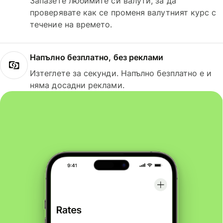
Запазете любимите си валути, за да
проверявате как се променя валутният курс с
течение на времето.
Напълно безплатно, без реклами
Изтеглете за секунди. Напълно безплатно е и
няма досадни реклами.