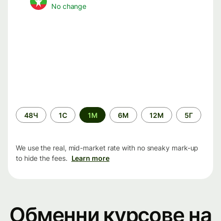
No change
Time
48Ч
1С
1М
6М
12М
5Г
period
We use the real, mid-market rate with no sneaky mark-up
to hide the fees.
Learn more
Обменни курсове на