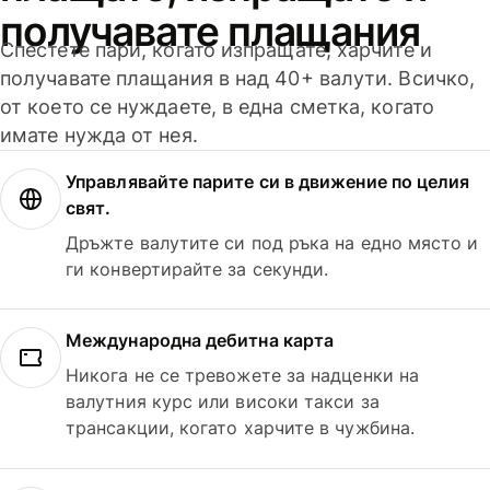
получавате плащания
Спестете пари, когато изпращате, харчите и
получавате плащания в над 40+ валути. Всичко,
от което се нуждаете, в една сметка, когато
имате нужда от нея.
Управлявайте парите си в движение по целия
свят.
Дръжте валутите си под ръка на едно място и
ги конвертирайте за секунди.
Международна дебитна карта
Никога не се тревожете за надценки на
валутния курс или високи такси за
трансакции, когато харчите в чужбина.