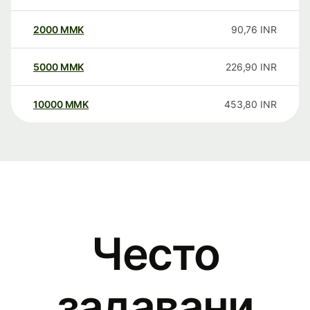
2000
MMK
90,76
INR
5000
MMK
226,90
INR
10000
MMK
453,80
INR
Често
задавани