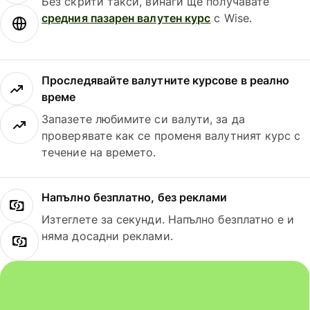
Без скрити такси, винаги ще получавате
средния пазарен валутен курс
с Wise.
Проследявайте валутните курсове в реално
време
Запазете любимите си валути, за да
проверявате как се променя валутният курс с
течение на времето.
Напълно безплатно, без реклами
Изтеглете за секунди. Напълно безплатно е и
няма досадни реклами.