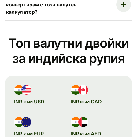
конвертирам с този валутен
калкулатор?
Топ валутни двойки
за индийска рупия
INR към USD
INR към CAD
INR към EUR
INR към AED