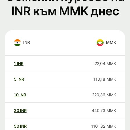
INR към MMK днес
INR
MMK
1
INR
22,04
MMK
5
INR
110,18
MMK
10
INR
220,36
MMK
20
INR
440,73
MMK
50
INR
1101,82
MMK