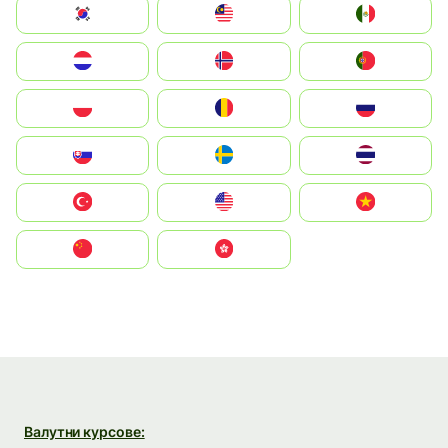
South Korea
Malay
Mexico
Nederland
Norge
Portugal
Polska
România
Россия
Slovensko
Ruoŧŧa
ไทย
Türkiye
United States
Vietnam
中国
中國香港特別行政區
Валутни курсове: