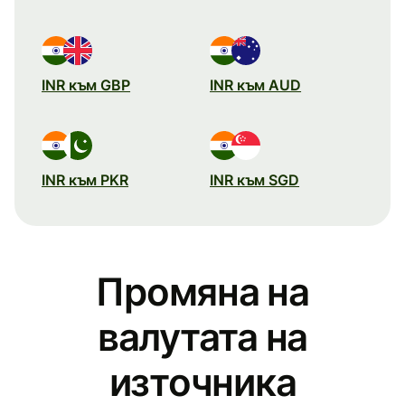
INR към GBP
INR към AUD
INR към PKR
INR към SGD
Промяна на
валутата на
източника