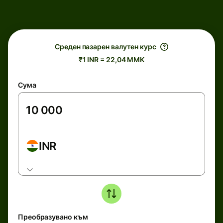
Среден пазарен валутен курс
₹1 INR = 22,04 MMK
Сума
INR
Преобразувано към