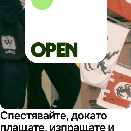
Спестявайте, докато
плащате, изпращате и