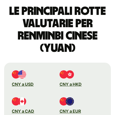
Le principali rotte
valutarie per
renminbi cinese
(yuan)
CNY a USD
CNY a HKD
CNY a CAD
CNY a EUR