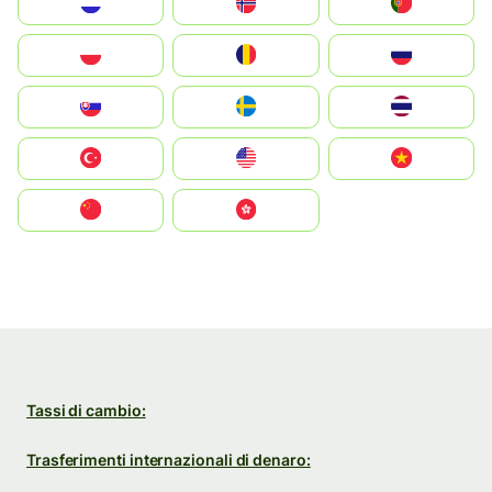
Nederland
Norge
Portugal
Polska
România
Россия
Slovensko
Ruoŧŧa
ไทย
Türkiye
United States
Vietnam
中国
中國香港特別行政區
Tassi di cambio:
Trasferimenti internazionali di denaro: