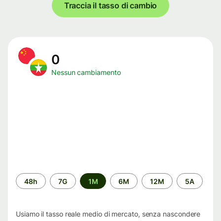
Traccia il tasso di cambio
0
Nessun cambiamento
Periodo
48h
7G
1M
6M
12M
5A
di
tempo
Usiamo il tasso reale medio di mercato, senza nascondere