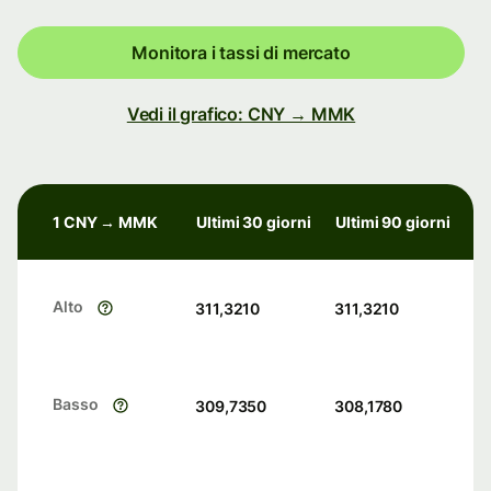
Monitora i tassi di mercato
Vedi il grafico: CNY → MMK
1 CNY → MMK
Ultimi 30 giorni
Ultimi 90 giorni
Alto
311,3210
311,3210
Basso
309,7350
308,1780