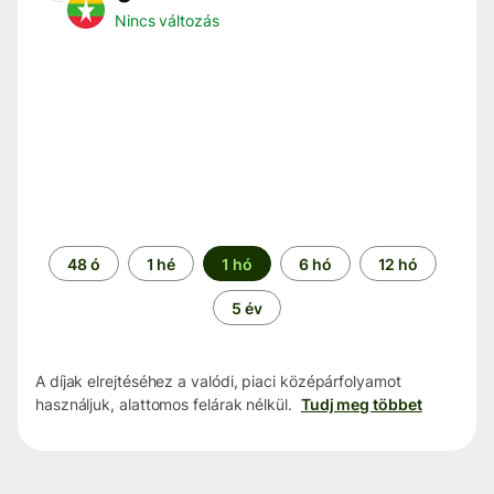
Nincs változás
Időszak
48 ó
1 hé
1 hó
6 hó
12 hó
5 év
A díjak elrejtéséhez a valódi, piaci középárfolyamot
használjuk, alattomos felárak nélkül.
Tudj meg többet