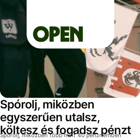
Spórolj, miközben
egyszerűen utalsz,
költesz és fogadsz pénzt
Spórolj, miközben több mint 40 pénznemben