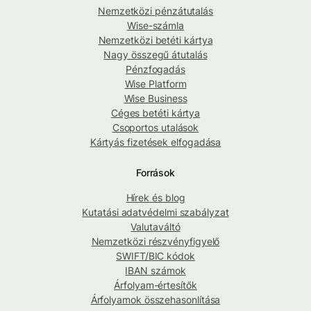
Nemzetközi pénzátutalás
Wise-számla
Nemzetközi betéti kártya
Nagy összegű átutalás
Pénzfogadás
Wise Platform
Wise Business
Céges betéti kártya
Csoportos utalások
Kártyás fizetések elfogadása
Források
Hírek és blog
Kutatási adatvédelmi szabályzat
Valutaváltó
Nemzetközi részvényfigyelő
SWIFT/BIC kódok
IBAN számok
Árfolyam-értesítők
Árfolyamok összehasonlítása