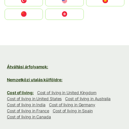
Türkiye
United States
Vietnam
中国
中國香港特別行政區
Átváltási árfolyamok:
Nemzetközi utalás külföldre:
Cost of living:
Cost of living in United Kingdom
Cost of living in United States
Cost of living in Australia
Cost of living in India
Cost of living in Germany
Cost of living in France
Cost of living in Spain
Cost of living in Canada