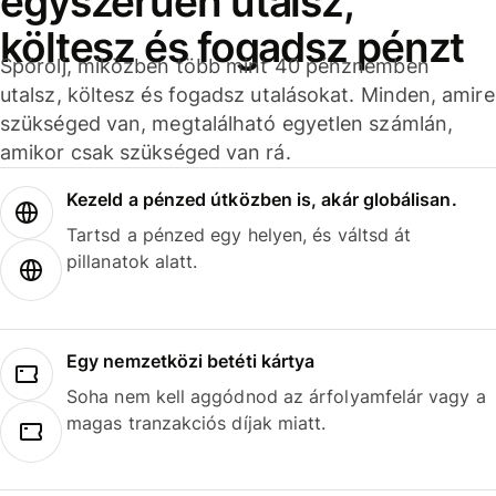
egyszerűen utalsz,
költesz és fogadsz pénzt
Spórolj, miközben több mint 40 pénznemben
utalsz, költesz és fogadsz utalásokat. Minden, amire
szükséged van, megtalálható egyetlen számlán,
amikor csak szükséged van rá.
Kezeld a pénzed útközben is, akár globálisan.
Tartsd a pénzed egy helyen, és váltsd át
pillanatok alatt.
Egy nemzetközi betéti kártya
Soha nem kell aggódnod az árfolyamfelár vagy a
magas tranzakciós díjak miatt.