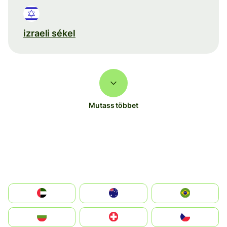
izraeli sékel
Mutass többet
الإمارات العربية المتحدة
Australia
Brazil
България
Switzerland
Czechia