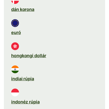
dán korona
euró
hongkongi dollár
indiai rúpia
indonéz rúpia