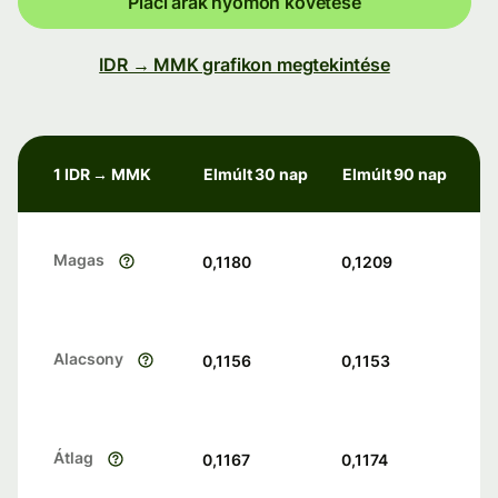
Piaci árak nyomon követése
IDR → MMK grafikon megtekintése
1 IDR → MMK
Elmúlt 30 nap
Elmúlt 90 nap
Magas
0,1180
0,1209
Alacsony
0,1156
0,1153
Átlag
0,1167
0,1174