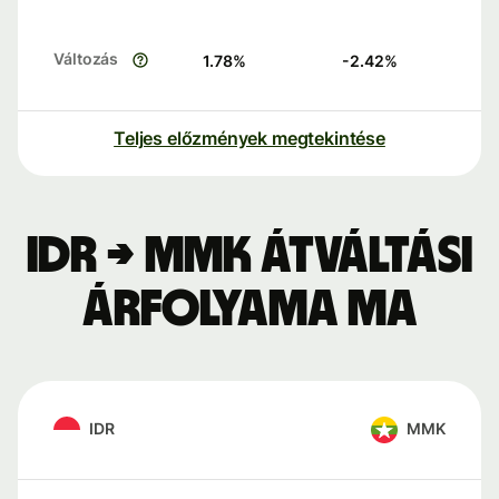
Változás
1.78
%
-2.42
%
Teljes előzmények megtekintése
IDR → MMK átváltási
árfolyama ma
IDR
MMK