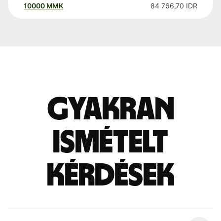
10000
MMK
84 766,70
IDR
Gyakran
ismételt
kérdések