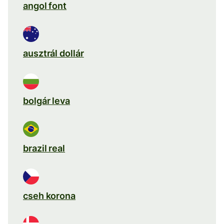
angol font
ausztrál dollár
bolgár leva
brazil real
cseh korona