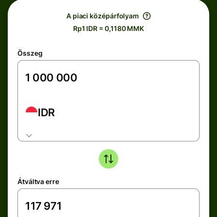
A piaci középárfolyam
Rp1 IDR = 0,1180 MMK
Összeg
IDR
Átváltva erre