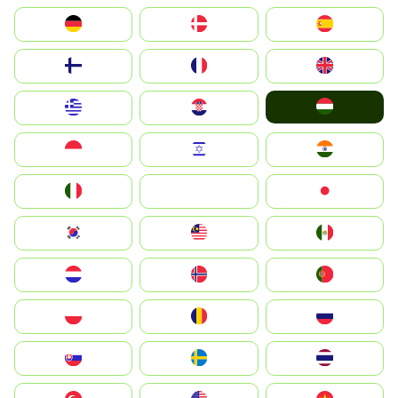
Deutschland
Denmark
España
Suomi
France
United Kingdom
Magyarország
Greece
Hrvatska
Indonesia
Israel
India
Italia
JA
Japan
South Korea
Malay
Mexico
Nederland
Norge
Portugal
Polska
România
Россия
Slovensko
Ruoŧŧa
ไทย