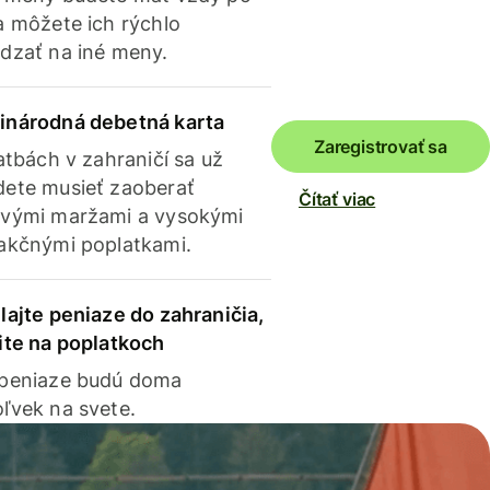
a môžete ich rýchlo
dzať na iné meny.
inárodná debetná karta
Zaregistrovať sa
latbách v zahraničí sa už
ete musieť zaoberať
Čítať viac
vými maržami a vysokými
akčnými poplatkami.
lajte peniaze do zahraničia,
ite na poplatkoch
 peniaze budú doma
ľvek na svete.