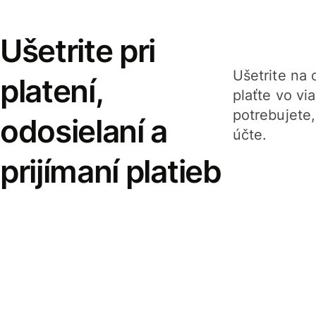
Ušetrite pri
Ušetrite na o
platení,
plaťte vo v
potrebujete
odosielaní a
účte.
prijímaní platieb