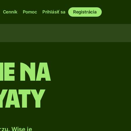
Cenník
Pomoc
Prihlásiť sa
Registrácia
ie na
yaty
zu. Wise je