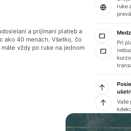
ruke 
prevá
dosielaní a prijímaní platieb a
Medz
iac ako 40 menách. Všetko, čo
Pri p
, máte vždy po ruke na jednom
nebud
kurzo
trans
Posie
ušetr
Vaše
kdeko