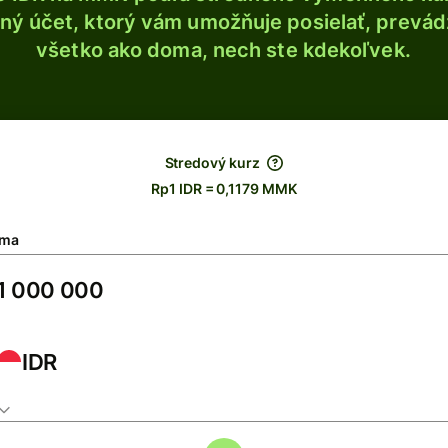
ý účet, ktorý vám umožňuje posielať, prevádza
všetko ako doma, nech ste kdekoľvek.
Stredový kurz
Rp1 IDR = 0,1179 MMK
ma
IDR