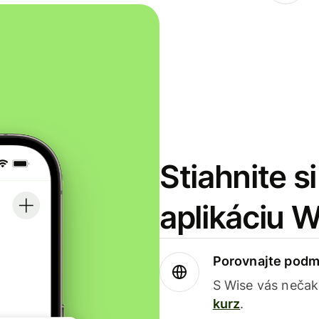
Stiahnite s
aplikáciu 
Porovnajte podm
S Wise vás nečak
kurz
.