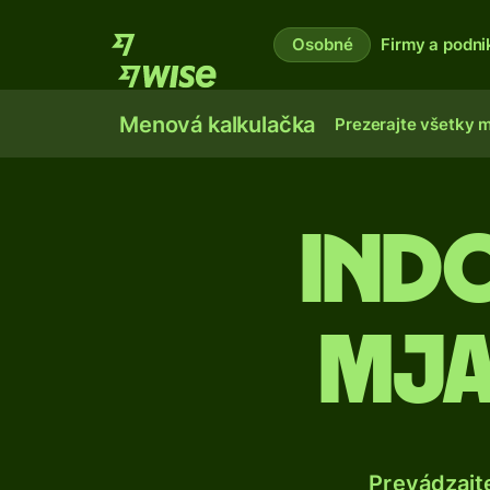
Osobné
Firmy a podni
Menová kalkulačka
Prezerajte všetky 
Indo
mja
Prevádzajt