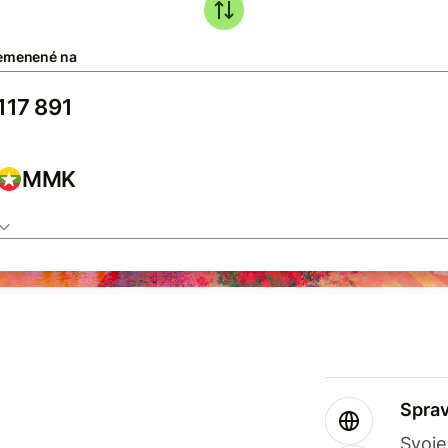
emenené na
MMK
Sprav
Svoje