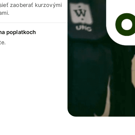
usieť zaoberať kurzovými
ami.
 na poplatkoch
te.