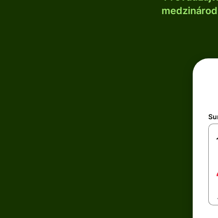
medzinárodn
Su