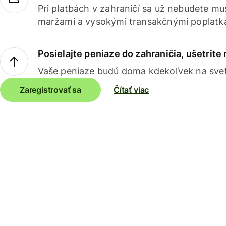
Pri platbách v zahraničí sa už nebudete m
maržami a vysokými transakčnými poplatk
Posielajte peniaze do zahraničia, ušetrite
Vaše peniaze budú doma kdekoľvek na sve
Zaregistrovať sa
Čítať viac