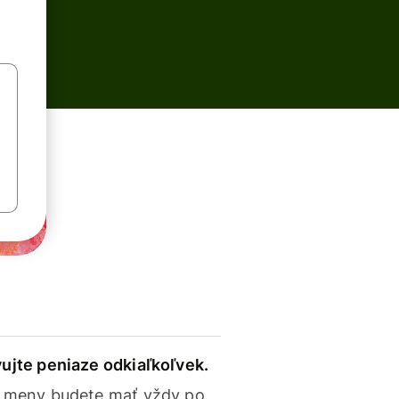
ujte peniaze odkiaľkoľvek.
 meny budete mať vždy po