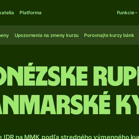
katelia
Platforma
Funkcie
meny
Upozornenia na zmeny kurzu
Porovnajte kurzy bánk
nézske rup
nmarské k
e IDR na MMK podľa stredného výmenného kur