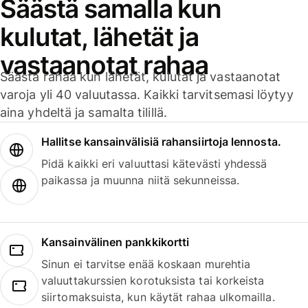
Säästä samalla kun
kulutat, lähetät ja
vastaanotat rahaa
Säästä rahaa kun lähetät, kulutat ja vastaanotat
varoja yli 40 valuutassa. Kaikki tarvitsemasi löytyy
aina yhdeltä ja samalta tilillä.
Hallitse kansainvälisiä rahansiirtoja lennosta.
Pidä kaikki eri valuuttasi kätevästi yhdessä
paikassa ja muunna niitä sekunneissa.
Kansainvälinen pankkikortti
Sinun ei tarvitse enää koskaan murehtia
valuuttakurssien korotuksista tai korkeista
siirtomaksuista, kun käytät rahaa ulkomailla.