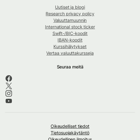
Uutiset ja blogi
Research privacy policy
Valuuttamuunnin
International stock ticker
Swift-/BIC-koodit
IBAN-koodit
Kurssihälytykset
Vertaa valuuttakursseja
Seuraa meitä
Oikeudelliset tiedot
Tietosuojakäytäntö
Oikeudellinen ilmoitus