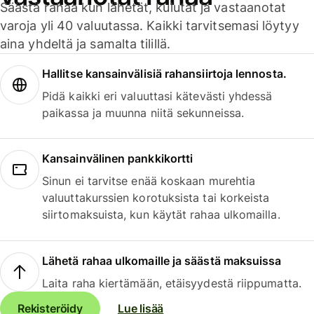
Säästä rahaa kun lähetät, kulutat ja vastaanotat
varoja yli 40 valuutassa. Kaikki tarvitsemasi löytyy
aina yhdeltä ja samalta tilillä.
Hallitse kansainvälisiä rahansiirtoja lennosta.
Pidä kaikki eri valuuttasi kätevästi yhdessä
paikassa ja muunna niitä sekunneissa.
Kansainvälinen pankkikortti
Sinun ei tarvitse enää koskaan murehtia
valuuttakurssien korotuksista tai korkeista
siirtomaksuista, kun käytät rahaa ulkomailla.
Lähetä rahaa ulkomaille ja säästä maksuissa
Laita raha kiertämään, etäisyydestä riippumatta.
Rekisteröidy
Lue lisää