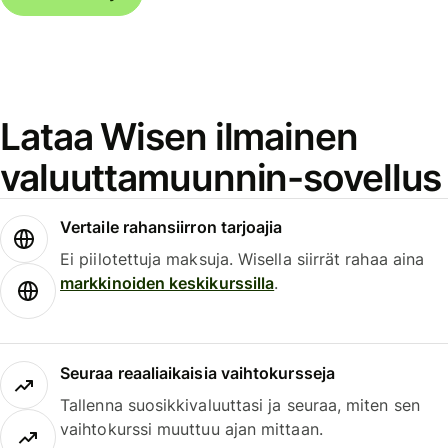
Lataa Wisen ilmainen
valuuttamuunnin-sovellus
Vertaile rahansiirron tarjoajia
Ei piilotettuja maksuja. Wisella siirrät rahaa aina
markkinoiden keskikurssilla
.
Seuraa reaaliaikaisia vaihtokursseja
Tallenna suosikkivaluuttasi ja seuraa, miten sen
vaihtokurssi muuttuu ajan mittaan.