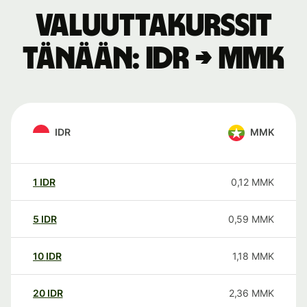
Valuuttakurssit
tänään: IDR → MMK
IDR
MMK
1
IDR
0,12
MMK
5
IDR
0,59
MMK
10
IDR
1,18
MMK
20
IDR
2,36
MMK