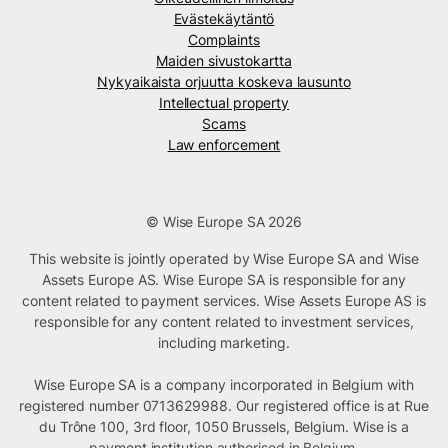
Evästekäytäntö
Complaints
Maiden sivustokartta
Nykyaikaista orjuutta koskeva lausunto
Intellectual property
Scams
Law enforcement
© Wise Europe SA 2026
This website is jointly operated by Wise Europe SA and Wise
Assets Europe AS. Wise Europe SA is responsible for any
content related to payment services. Wise Assets Europe AS is
responsible for any content related to investment services,
including marketing.
Wise Europe SA is a company incorporated in Belgium with
registered number 0713629988. Our registered office is at Rue
du Trône 100, 3rd floor, 1050 Brussels, Belgium. Wise is a
payment institution authorised in Belgium.