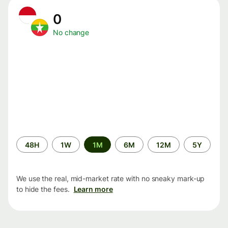
0
No change
Time
48H
1W
1M
6M
12M
5Y
period
We use the real, mid-market rate with no sneaky mark-up
to hide the fees.
Learn more