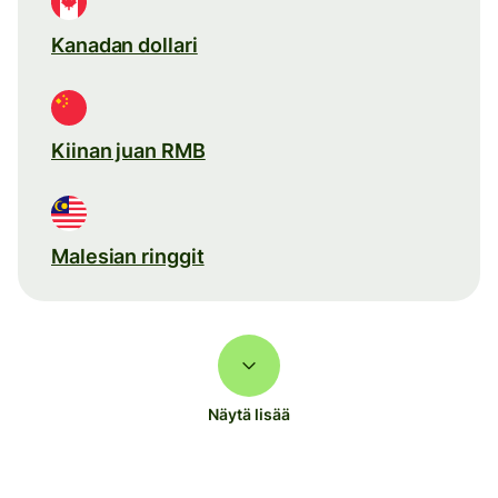
Kanadan dollari
Kiinan juan RMB
Malesian ringgit
Näytä lisää