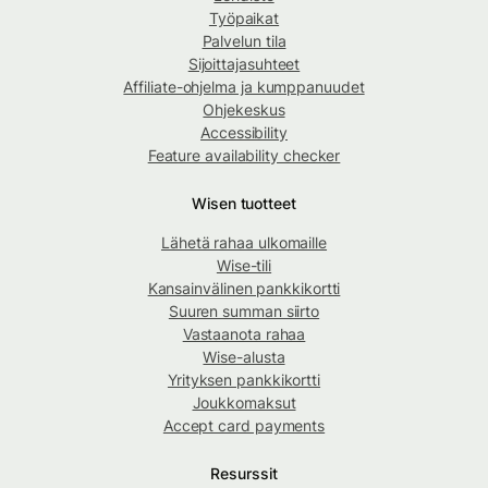
Työpaikat
Palvelun tila
Sijoittajasuhteet
Affiliate-ohjelma ja kumppanuudet
Ohjekeskus
Accessibility
Feature availability checker
Wisen tuotteet
Lähetä rahaa ulkomaille
Wise-tili
Kansainvälinen pankkikortti
Suuren summan siirto
Vastaanota rahaa
Wise-alusta
Yrityksen pankkikortti
Joukkomaksut
Accept card payments
Resurssit