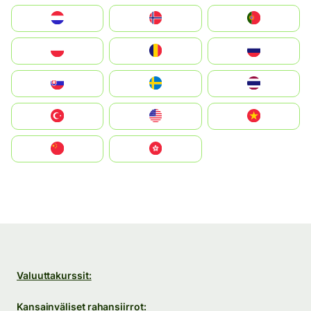
Nederland
Norge
Portugal
Polska
România
Россия
Slovensko
Ruoŧŧa
ไทย
Türkiye
United States
Vietnam
中国
中國香港特別行政區
Valuuttakurssit:
Kansainväliset rahansiirrot: