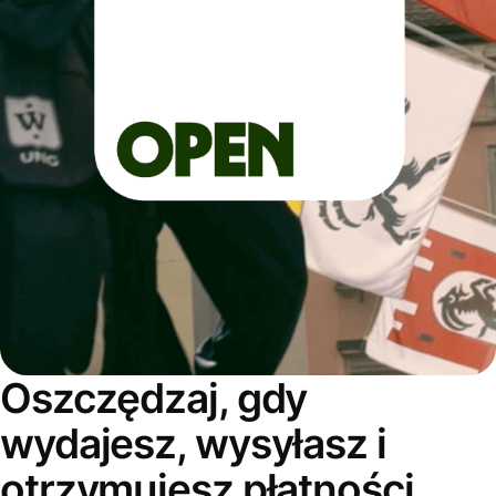
Oszczędzaj, gdy
wydajesz, wysyłasz i
otrzymujesz płatności