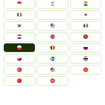
Indonesia
Israel
India
Italia
JA
Japan
South Korea
Malay
Mexico
Nederland
Norge
Portugal
Polska
România
Россия
Slovensko
Ruoŧŧa
ไทย
Türkiye
United States
Vietnam
中国
中國香港特別行政區