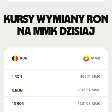
Kursy wymiany RON
na MMK dzisiaj
RON
MMK
1
RON
463,11
MMK
5
RON
2315,54
MMK
10
RON
4631,08
MMK