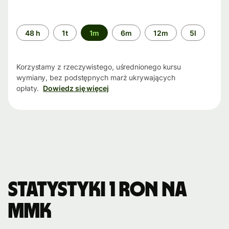
Przedział
48 h
1t
1m
6m
12m
5l
czasu
Korzystamy z rzeczywistego, uśrednionego kursu
wymiany, bez podstępnych marż ukrywających
opłaty.
Dowiedz się więcej
Statystyki 1 RON na
MMK