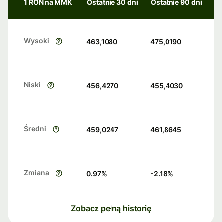
1 RON na MMK
Ostatnie 30 dni
Ostatnie 90 dni
Wysoki
463,1080
475,0190
Niski
456,4270
455,4030
Średni
459,0247
461,8645
Zmiana
0.97
%
-2.18
%
Zobacz pełną historię