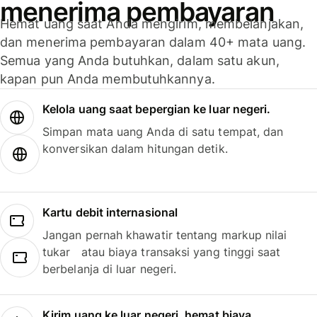
menerima pembayaran
Hemat uang saat Anda mengirim, membelanjakan,
dan menerima pembayaran dalam 40+ mata uang.
Semua yang Anda butuhkan, dalam satu akun,
kapan pun Anda membutuhkannya.
Kelola uang saat bepergian ke luar negeri.
Simpan mata uang Anda di satu tempat, dan
konversikan dalam hitungan detik.
Kartu debit internasional
Jangan pernah khawatir tentang markup nilai
tukar atau biaya transaksi yang tinggi saat
berbelanja di luar negeri.
Kirim uang ke luar negeri, hemat biaya