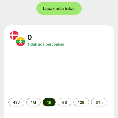
Lacak nilai tukar
0
Tidak ada perubahan
Periode
48J
1M
1B
6B
12B
5Th
waktu