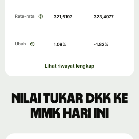
Rata-rata
321,6192
323,4977
Ubah
1.08
%
-1.82
%
Lihat riwayat lengkap
Nilai tukar DKK ke
MMK hari ini