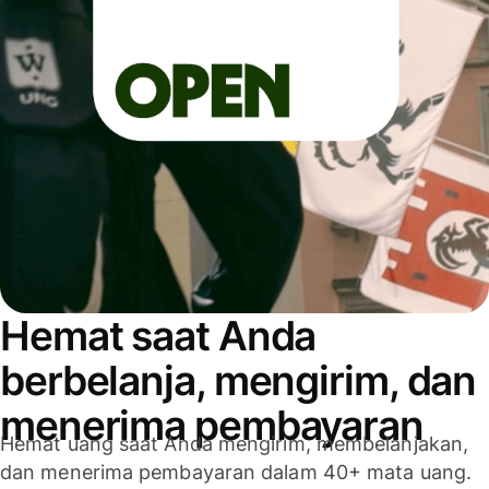
Hemat saat Anda
berbelanja, mengirim, dan
menerima pembayaran
Hemat uang saat Anda mengirim, membelanjakan,
dan menerima pembayaran dalam 40+ mata uang.