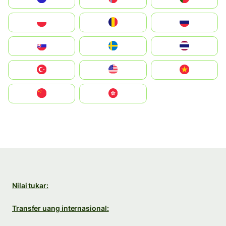
Polska
România
Россия
Slovensko
Ruoŧŧa
ไทย
Türkiye
United States
Vietnam
中国
中國香港特別行政區
Nilai tukar:
Transfer uang internasional: