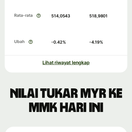
Rata-rata
514,0543
518,9801
Ubah
-0.42
%
-4.19
%
Lihat riwayat lengkap
Nilai tukar MYR ke
MMK hari ini