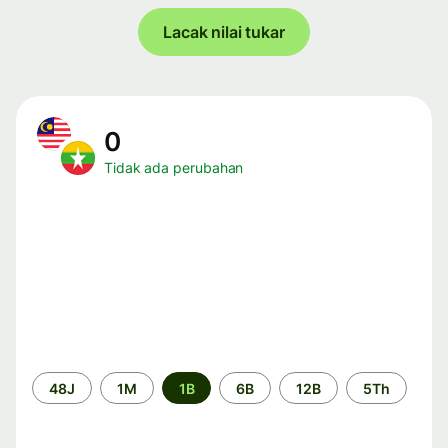
Lacak nilai tukar
0
Tidak ada perubahan
Periode
48J
1M
1B
6B
12B
5Th
waktu