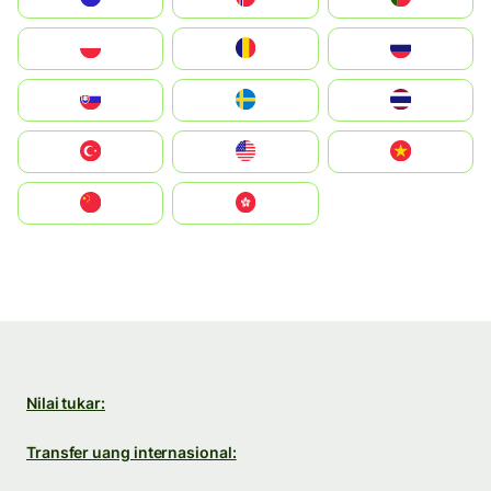
Polska
România
Россия
Slovensko
Ruoŧŧa
ไทย
Türkiye
United States
Vietnam
中国
中國香港特別行政區
Nilai tukar:
Transfer uang internasional: