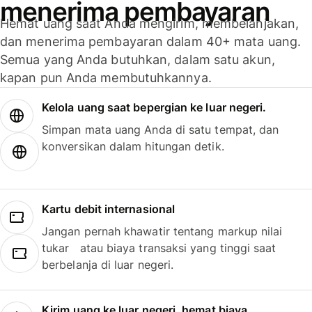
menerima pembayaran
Hemat uang saat Anda mengirim, membelanjakan,
dan menerima pembayaran dalam 40+ mata uang.
Semua yang Anda butuhkan, dalam satu akun,
kapan pun Anda membutuhkannya.
Kelola uang saat bepergian ke luar negeri.
Simpan mata uang Anda di satu tempat, dan
konversikan dalam hitungan detik.
Kartu debit internasional
Jangan pernah khawatir tentang markup nilai
tukar atau biaya transaksi yang tinggi saat
berbelanja di luar negeri.
Kirim uang ke luar negeri, hemat biaya