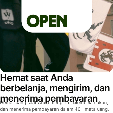
Hemat saat Anda
berbelanja, mengirim, dan
menerima pembayaran
Hemat uang saat Anda mengirim, membelanjakan,
dan menerima pembayaran dalam 40+ mata uang.