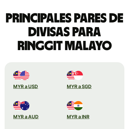
Principales pares de
divisas para
ringgit malayo
MYR a USD
MYR a SGD
MYR a AUD
MYR a INR