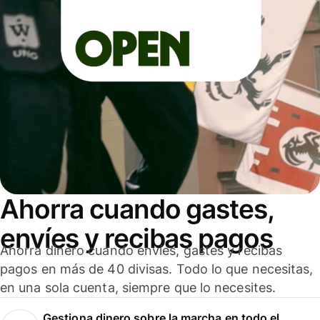
Ahorra cuando gastes,
envíes y recibas pagos
Ahorra dinero cuando envíes, gastes y recibas
pagos en más de 40 divisas. Todo lo que necesitas,
en una sola cuenta, siempre que lo necesites.
Gestiona dinero sobre la marcha en todo el