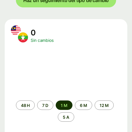
Haz un seguimiento del tipo de cambio
0
Sin cambios
Periodo
48 H
7 D
1 M
6 M
12 M
de
tiempo
5 A