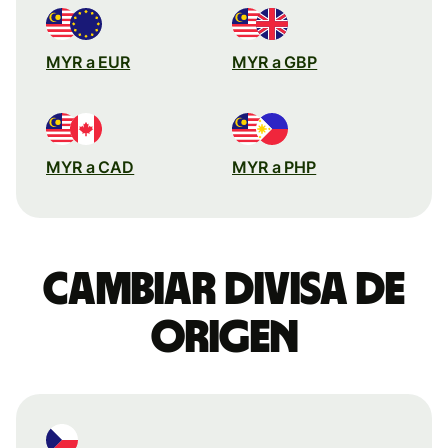
MYR a EUR
MYR a GBP
MYR a CAD
MYR a PHP
Cambiar divisa de
origen