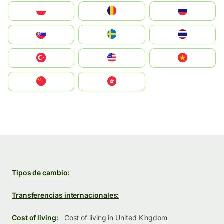
Polska
România
Россия
Slovensko
Ruoŧŧa
ไทย
Türkiye
United States
Vietnam
中国
中國香港特別行政區
Tipos de cambio:
Transferencias internacionales:
Cost of living:
Cost of living in United Kingdom