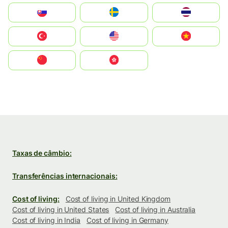
Slovensko
Ruoŧŧa
ไทย
Türkiye
United States
Vietnam
中国
中國香港特別行政區
Taxas de câmbio:
Transferências internacionais:
Cost of living:
Cost of living in United Kingdom
Cost of living in United States
Cost of living in Australia
Cost of living in India
Cost of living in Germany