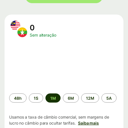
0
Sem alteração
Período
48h
1S
1M
6M
12M
5A
de
tempo
Usamos a taxa de câmbio comercial, sem margens de
lucro no câmbio para ocultar tarifas.
Saiba mais