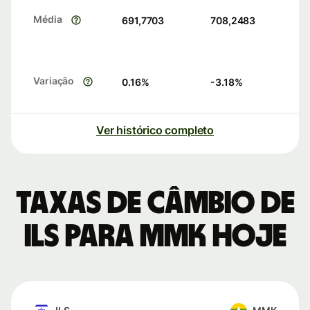
Média
691,7703
708,2483
Variação
0.16
%
-3.18
%
Ver histórico completo
Taxas de câmbio de
ILS para MMK hoje