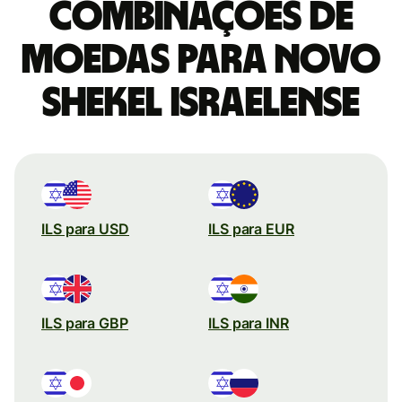
combinações de
moedas para Novo
shekel israelense
ILS para USD
ILS para EUR
ILS para GBP
ILS para INR