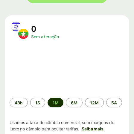
0
Sem alteração
Período
48h
1S
1M
6M
12M
5A
de
tempo
Usamos a taxa de câmbio comercial, sem margens de
lucro no câmbio para ocultar tarifas.
Saiba mais