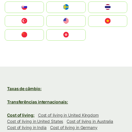
Slovensko
Ruoŧŧa
ไทย
Türkiye
United States
Vietnam
中国
中國香港特別行政區
Taxas de câmbio:
Transferências internacionais:
Cost of living:
Cost of living in United Kingdom
Cost of living in United States
Cost of living in Australia
Cost of living in India
Cost of living in Germany