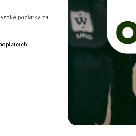
vysoké poplatky za
 poplatcích