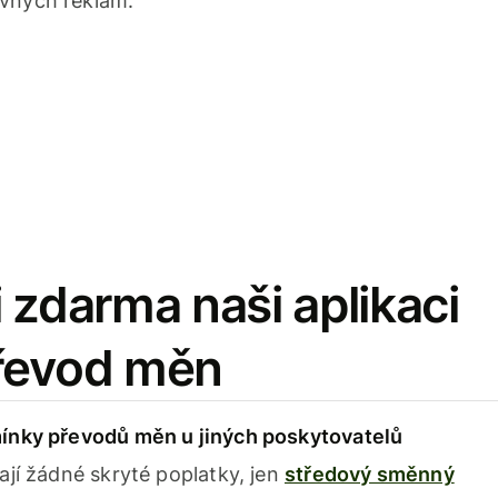
avných reklam.
 zdarma naši aplikaci
řevod měn
ínky převodů měn u jiných poskytovatelů
ají žádné skryté poplatky, jen
středový směnný