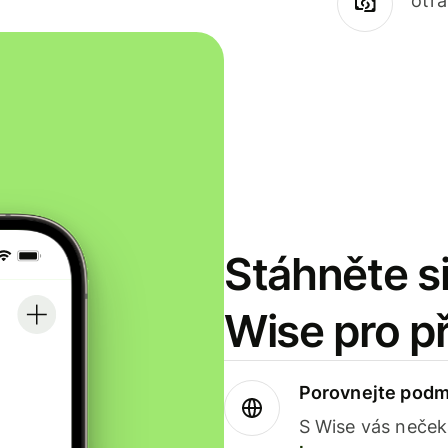
otr
Stáhněte si
Wise pro p
Porovnejte podm
S Wise vás neček