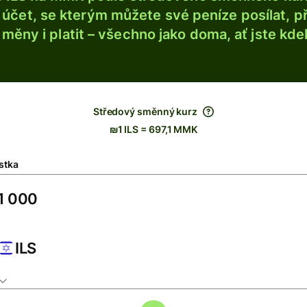
účet, se kterým můžete své peníze posílat, p
é měny i platit – všechno jako doma, ať jste kdek
Středový směnný kurz
₪1 ILS = 697,1 MMK
stka
ILS