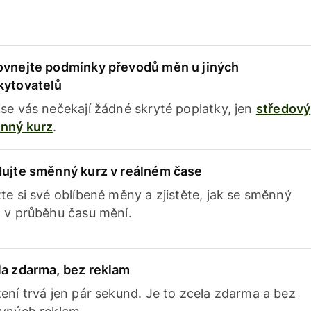
ovnejte podmínky převodů měn u jiných
kytovatelů
se vás nečekají žádné skryté poplatky, jen
středový
nný kurz
.
dujte směnný kurz v reálném čase
te si své oblíbené měny a zjistěte, jak se směnný
 v průběhu času mění.
la zdarma, bez reklam
ení trvá jen pár sekund. Je to zcela zdarma a bez