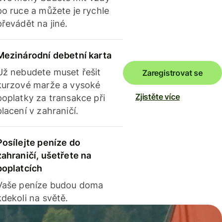
po ruce a můžete je rychle
převádět na jiné.
Mezinárodní debetní karta
Už nebudete muset řešit
Zaregistrovat se
kurzové marže a vysoké
Zjistěte více
poplatky za transakce při
placení v zahraničí.
Posílejte peníze do
zahraničí, ušetřete na
poplatcích
Vaše peníze budou doma
kdekoli na světě.