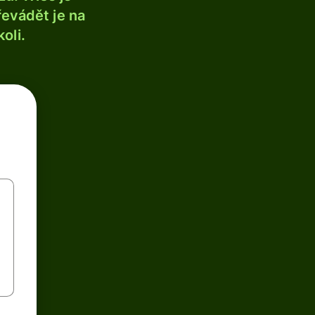
řevádět je na
oli.