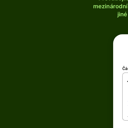
mezinárodní 
jin
Čá