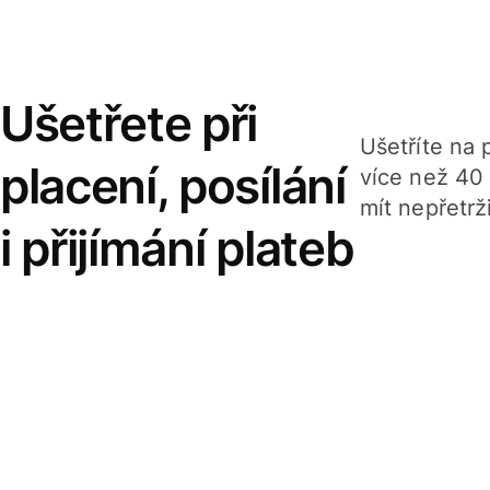
Ušetřete při
Ušetříte na p
placení, posílání
více než 40
mít nepřetrž
i přijímání plateb