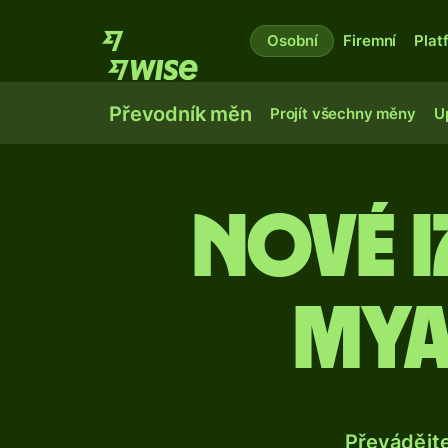
Osobní
Firemní
Plat
Převodník měn
Projít všechny měny
U
Nové i
mya
Převádějt