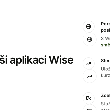
Por
pos
S Wi
smě
i aplikaci Wise
Sle
Ulož
kurz
Zce
Staž