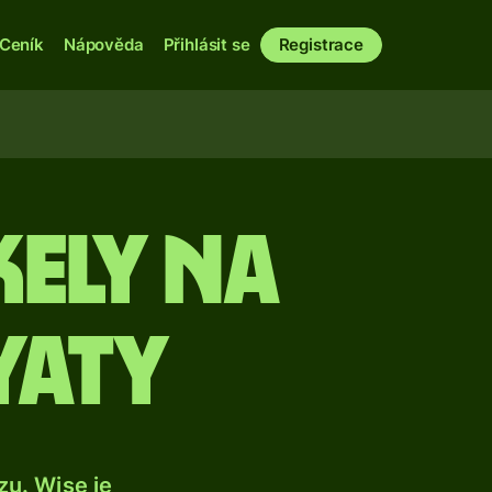
Ceník
Nápověda
Přihlásit se
Registrace
kely na
yaty
u. Wise je