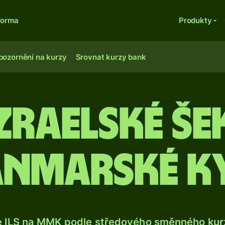
forma
Produkty
pozornění na kurzy
Srovnat kurzy bank
zraelské še
nmarské k
e ILS na MMK podle středového směnného kurz