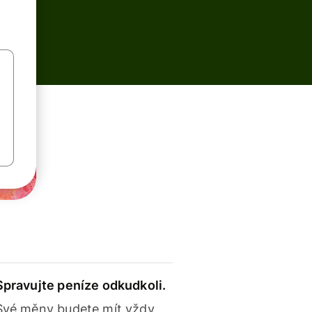
Spravujte peníze odkudkoli.
Své měny budete mít vždy