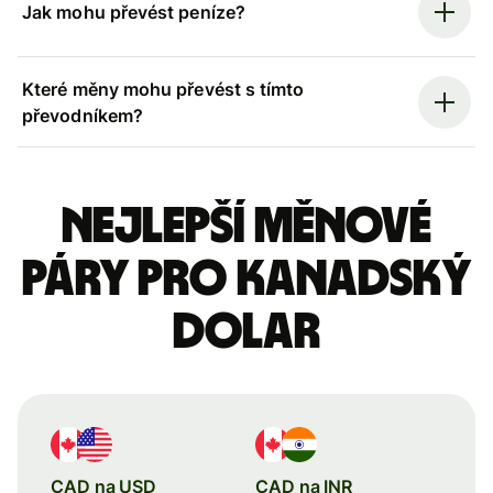
Jak mohu převést peníze?
Které měny mohu převést s tímto
převodníkem?
Nejlepší měnové
páry pro kanadský
dolar
CAD na USD
CAD na INR