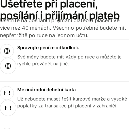
Ušetřete při placení,
posílání i přijímání plateb
Ušetříte na posílání i přijímání plateb a placení ve
více než 40 měnách. Všechno potřebné budete mít
nepřetržitě po ruce na jednom účtu.
Spravujte peníze odkudkoli.
Své měny budete mít vždy po ruce a můžete je
rychle převádět na jiné.
Mezinárodní debetní karta
Už nebudete muset řešit kurzové marže a vysoké
poplatky za transakce při placení v zahraničí.