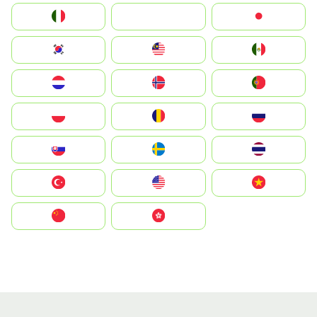
Italia
JA
Japan
South Korea
Malay
Mexico
Nederland
Norge
Portugal
Polska
România
Россия
Slovensko
Ruoŧŧa
ไทย
Türkiye
United States
Vietnam
中国
中國香港特別行政區