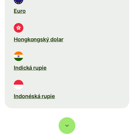
Euro
Hongkongský dolar
Indická rupie
Indonéská rupie