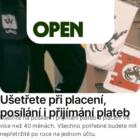
Ušetřete při placení,
posílání i přijímání plateb
Ušetříte na posílání i přijímání plateb a placení ve
více než 40 měnách. Všechno potřebné budete mít
nepřetržitě po ruce na jednom účtu.