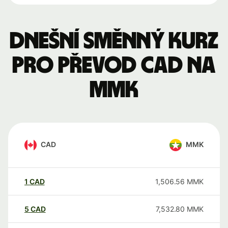
Dnešní směnný kurz
pro převod CAD na
MMK
CAD
MMK
1
CAD
1,506.56
MMK
5
CAD
7,532.80
MMK