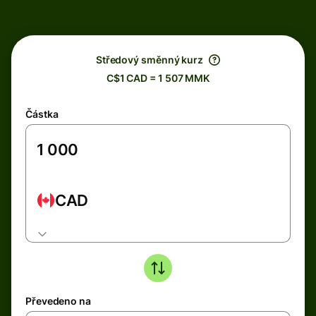
Středový směnný kurz
C$1 CAD = 1 507 MMK
Částka
CAD
Převedeno na