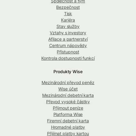
Společnost a tým
Bezpečnost
Tisk
Kariéra
Stav služby
Vztahy s investory
Afilace a partnerství
Centrum nápovědy
Přístupnost
Kontrola dostupnosti funkcí
Produkty Wise
Mezinárodní převod peněz
Wise účet
Mezinárodní debetní karta
Převod vysoké částky
Přijmout peníze
Platforma Wise
Firemní debetní karta
Hromadné platby
Přijímat platby kartou