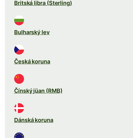
Britská libra (Sterling)
Bulharský lev
Česká koruna
Čínský jüan (RMB)
Dánská koruna