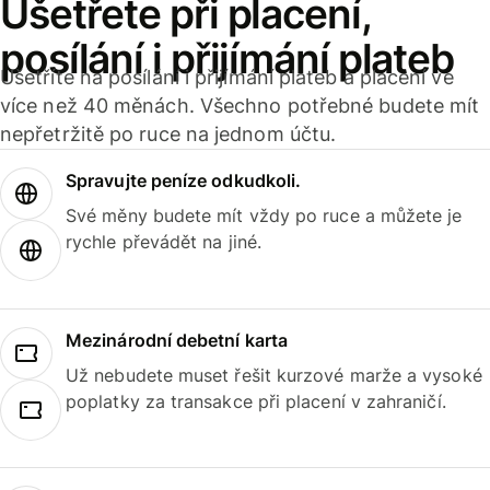
Ušetřete při placení,
posílání i přijímání plateb
Ušetříte na posílání i přijímání plateb a placení ve
více než 40 měnách. Všechno potřebné budete mít
nepřetržitě po ruce na jednom účtu.
Spravujte peníze odkudkoli.
Své měny budete mít vždy po ruce a můžete je
rychle převádět na jiné.
Mezinárodní debetní karta
Už nebudete muset řešit kurzové marže a vysoké
poplatky za transakce při placení v zahraničí.