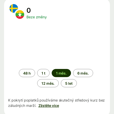
0
Beze změny
Časové
48 h
1 t
1 měs.
6 měs.
období
12 měs.
5 let
K pokrytí poplatků používáme skutečný středový kurz bez
záludných marží.
Zjistěte více