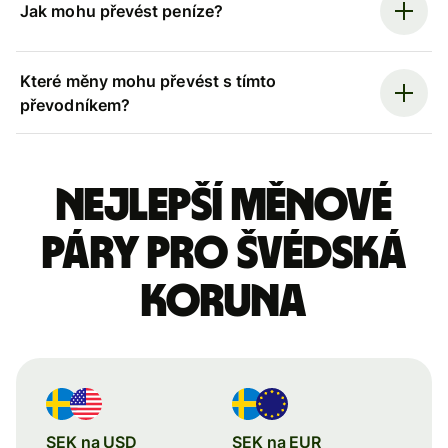
Jak mohu převést peníze?
Které měny mohu převést s tímto
převodníkem?
Nejlepší měnové
páry pro švédská
koruna
SEK na USD
SEK na EUR