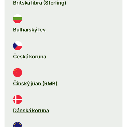
Britská libra (Sterling)
Bulharský lev
Česká koruna
Čínský jüan (RMB)
Dánská koruna