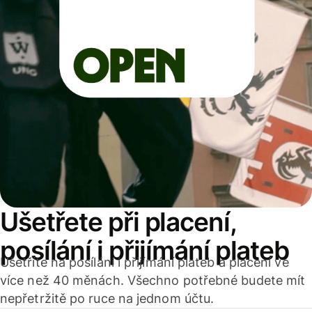
Ušetřete při placení,
posílání i přijímání plateb
Ušetříte na posílání i přijímání plateb a placení ve
více než 40 měnách. Všechno potřebné budete mít
nepřetržitě po ruce na jednom účtu.