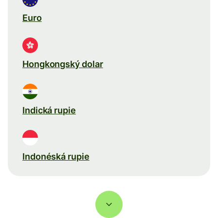
Euro
Hongkongský dolar
Indická rupie
Indonéská rupie