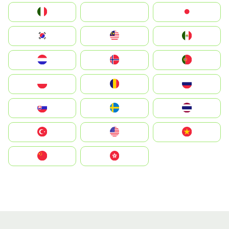
Italia
JA
Japan
South Korea
Malay
Mexico
Nederland
Norge
Portugal
Polska
România
Россия
Slovensko
Ruoŧŧa
ไทย
Türkiye
United States
Vietnam
中国
中國香港特別行政區