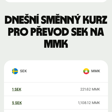
Dnešní směnný kurz
pro převod SEK na
MMK
SEK
MMK
1
SEK
221.62
MMK
5
SEK
1,108.12
MMK