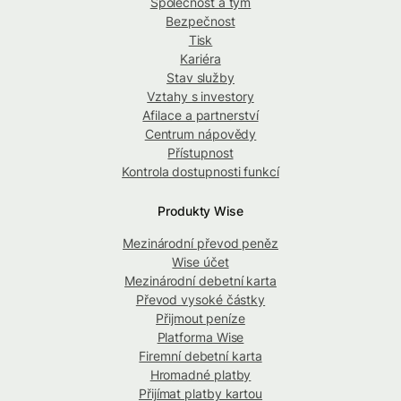
Společnost a tým
Bezpečnost
Tisk
Kariéra
Stav služby
Vztahy s investory
Afilace a partnerství
Centrum nápovědy
Přístupnost
Kontrola dostupnosti funkcí
Produkty Wise
Mezinárodní převod peněz
Wise účet
Mezinárodní debetní karta
Převod vysoké částky
Přijmout peníze
Platforma Wise
Firemní debetní karta
Hromadné platby
Přijímat platby kartou