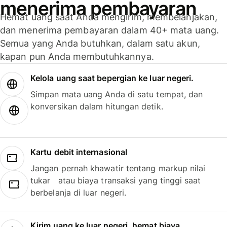
menerima pembayaran
Hemat uang saat Anda mengirim, membelanjakan,
dan menerima pembayaran dalam 40+ mata uang.
Semua yang Anda butuhkan, dalam satu akun,
kapan pun Anda membutuhkannya.
Kelola uang saat bepergian ke luar negeri.
Simpan mata uang Anda di satu tempat, dan
konversikan dalam hitungan detik.
Kartu debit internasional
Jangan pernah khawatir tentang markup nilai
tukar atau biaya transaksi yang tinggi saat
berbelanja di luar negeri.
Kirim uang ke luar negeri, hemat biaya