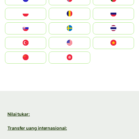
Polska
România
Россия
Slovensko
Ruoŧŧa
ไทย
Türkiye
United States
Vietnam
中国
中國香港特別行政區
Nilai tukar:
Transfer uang internasional: