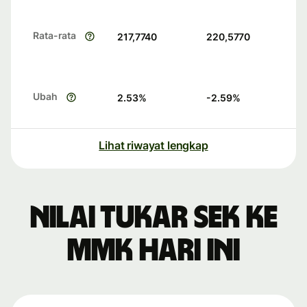
Rata-rata
217,7740
220,5770
Ubah
2.53
%
-2.59
%
Lihat riwayat lengkap
Nilai tukar SEK ke
MMK hari ini