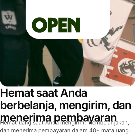
Hemat saat Anda
berbelanja, mengirim, dan
menerima pembayaran
Hemat uang saat Anda mengirim, membelanjakan,
dan menerima pembayaran dalam 40+ mata uang.