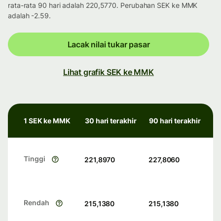
rata-rata 90 hari adalah 220,5770. Perubahan SEK ke MMK
adalah -2.59.
Lacak nilai tukar pasar
Lihat grafik SEK ke MMK
1 SEK ke MMK
30 hari terakhir
90 hari terakhir
Tinggi
221,8970
227,8060
Rendah
215,1380
215,1380