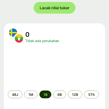
Lacak nilai tukar
0
Tidak ada perubahan
Periode
48J
1M
1B
6B
12B
5Th
waktu