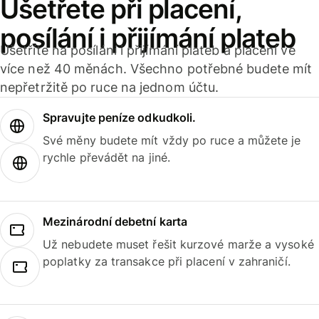
Ušetřete při placení,
posílání i přijímání plateb
Ušetříte na posílání i přijímání plateb a placení ve
více než 40 měnách. Všechno potřebné budete mít
nepřetržitě po ruce na jednom účtu.
Spravujte peníze odkudkoli.
Své měny budete mít vždy po ruce a můžete je
rychle převádět na jiné.
Mezinárodní debetní karta
Už nebudete muset řešit kurzové marže a vysoké
poplatky za transakce při placení v zahraničí.