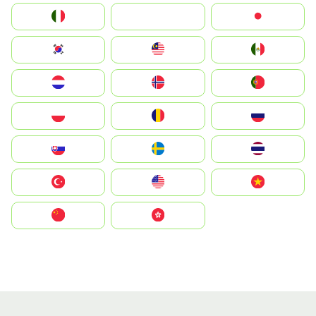
Italia
JA
Japan
South Korea
Malay
Mexico
Nederland
Norge
Portugal
Polska
România
Россия
Slovensko
Ruoŧŧa
ไทย
Türkiye
United States
Vietnam
中国
中國香港特別行政區