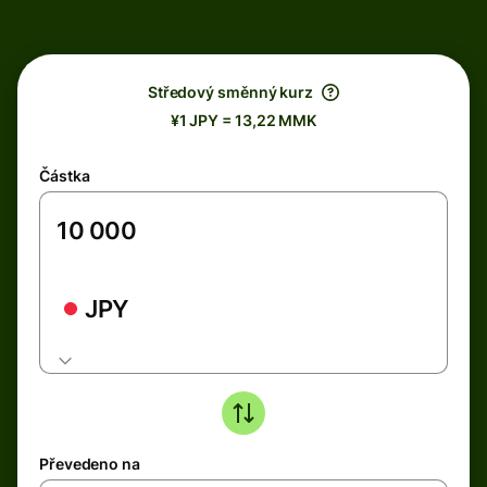
Středový směnný kurz
¥1 JPY = 13,22 MMK
Částka
JPY
Převedeno na