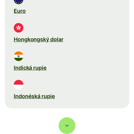
Euro
Hongkongský dolar
Indická rupie
Indonéská rupie