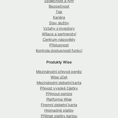
Společnost a tým
Bezpečnost
Tisk
Kariéra
Stav služby
Vztahy s investory
Afilace a partnerství
Centrum nápovědy
Přístupnost
Kontrola dostupnosti funkcí
Produkty Wise
Mezinárodní převod peněz
Wise účet
Mezinárodní debetní karta
Převod vysoké částky
Přijmout peníze
Platforma Wise
Firemní debetní karta
Hromadné platby
Přijímat platby kartou