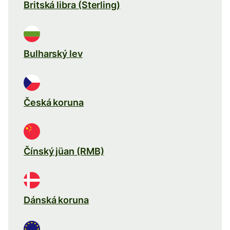
Britská libra (Sterling)
Bulharský lev
Česká koruna
Čínský jüan (RMB)
Dánská koruna