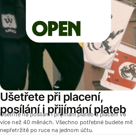
Ušetřete při placení,
posílání i přijímání plateb
Ušetříte na posílání i přijímání plateb a placení ve
více než 40 měnách. Všechno potřebné budete mít
nepřetržitě po ruce na jednom účtu.