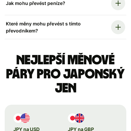
Jak mohu převést peníze?
Které měny mohu převést s tímto
převodníkem?
Nejlepší měnové
páry pro japonský
jen
JPY na USD
JPY na GBP