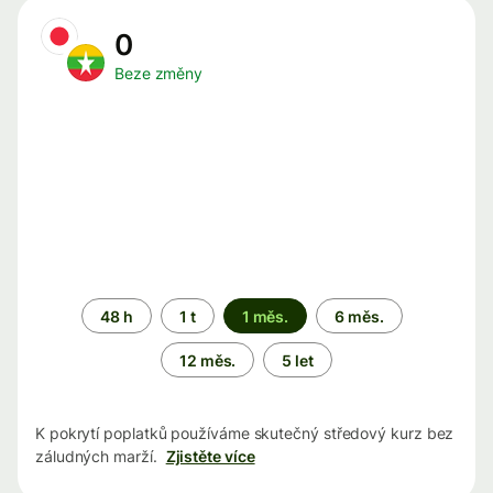
0
Beze změny
Časové
48 h
1 t
1 měs.
6 měs.
období
12 měs.
5 let
K pokrytí poplatků používáme skutečný středový kurz bez
záludných marží.
Zjistěte více