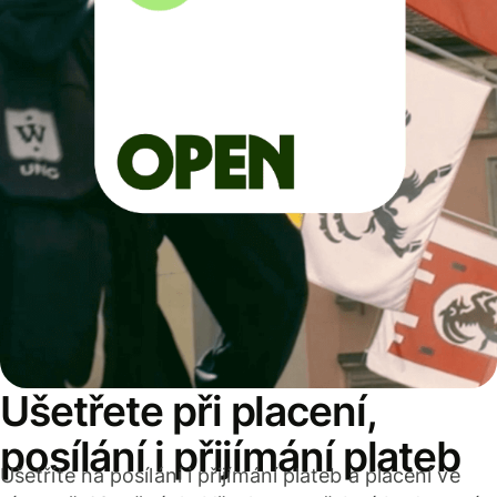
Ušetřete při placení,
posílání i přijímání plateb
Ušetříte na posílání i přijímání plateb a placení ve