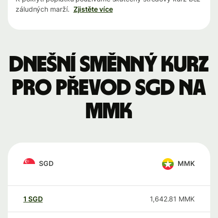
záludných marží.
Zjistěte více
Dnešní směnný kurz
pro převod SGD na
MMK
SGD
MMK
1
SGD
1,642.81
MMK