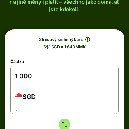
na jiné měny i platit – všechno jako doma, ať
jste kdekoli.
Středový směnný kurz
S$1 SGD = 1 643 MMK
Částka
SGD