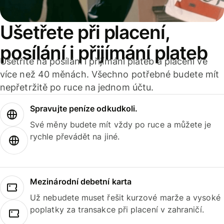
Ušetřete při placení,
posílání i přijímání plateb
Ušetříte na posílání i přijímání plateb a placení ve
více než 40 měnách. Všechno potřebné budete mít
nepřetržitě po ruce na jednom účtu.
Spravujte peníze odkudkoli.
Své měny budete mít vždy po ruce a můžete je
rychle převádět na jiné.
Mezinárodní debetní karta
Už nebudete muset řešit kurzové marže a vysoké
poplatky za transakce při placení v zahraničí.