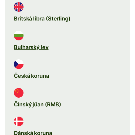
Britská libra (Sterling)
Bulharský lev
Česká koruna
Čínský jüan (RMB)
Dánská koruna