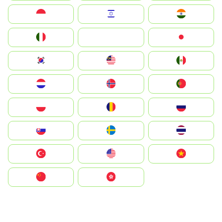
Indonesia
Israel
India
Italia
JA
Japan
South Korea
Malay
Mexico
Nederland
Norge
Portugal
Polska
România
Россия
Slovensko
Ruoŧŧa
ไทย
Türkiye
United States
Vietnam
中国
中國香港特別行政區