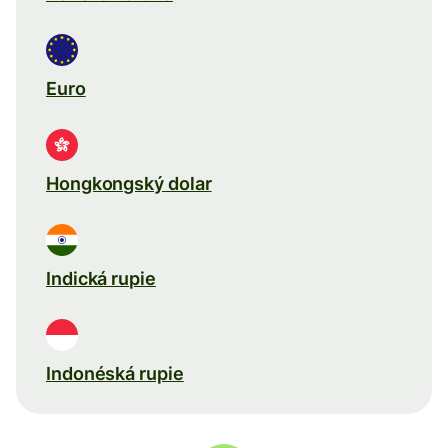
Euro
Hongkongský dolar
Indická rupie
Indonéská rupie