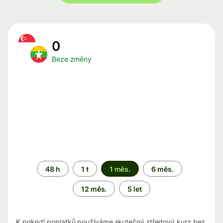
0
Beze změny
Časové
48 h
1 t
1 měs.
6 měs.
období
12 měs.
5 let
K pokrytí poplatků používáme skutečný středový kurz bez