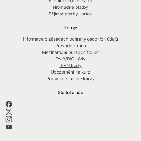
Firemní debetní karta
Hromadné platby
Přijímat platby kartou
Zdroje
Informace o zásadách ochrany osobních údajů
Převodník měn
Mezinárodní burzovní ticker
Swift/BIC kódy
IBAN kódy
Upozornění na kurz
Porovnat směnné kurzy
Sledujte nás