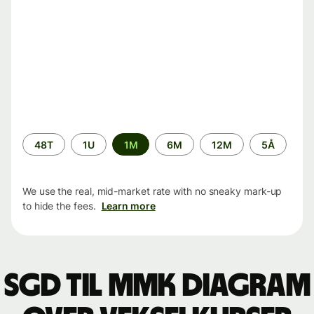
Time
48T
1U
1M
6M
12M
5Å
period
We use the real, mid-market rate with no sneaky mark-up
to hide the fees.
Learn more
SGD til MMK Diagram