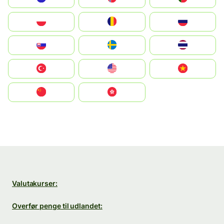
Polska
România
Россия
Slovensko
Ruoŧŧa
ไทย
Türkiye
United States
Vietnam
中国
中國香港特別行政區
Valutakurser:
Overfør penge til udlandet: