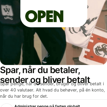
Spar, når du betaler,
sender og bliver betalt
Spar penge, når du sender, bruger og bliver betalt i
over 40 valutaer. Alt hvad du behøver, på én konto,
når du har brug for det.
Administrer penge på farten globalt.