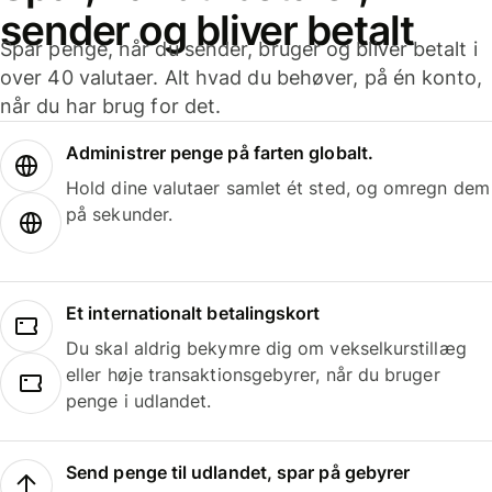
sender og bliver betalt
Spar penge, når du sender, bruger og bliver betalt i
over 40 valutaer. Alt hvad du behøver, på én konto,
når du har brug for det.
Administrer penge på farten globalt.
Hold dine valutaer samlet ét sted, og omregn dem
på sekunder.
Et internationalt betalingskort
Du skal aldrig bekymre dig om vekselkurstillæg
eller høje transaktionsgebyrer, når du bruger
penge i udlandet.
Send penge til udlandet, spar på gebyrer