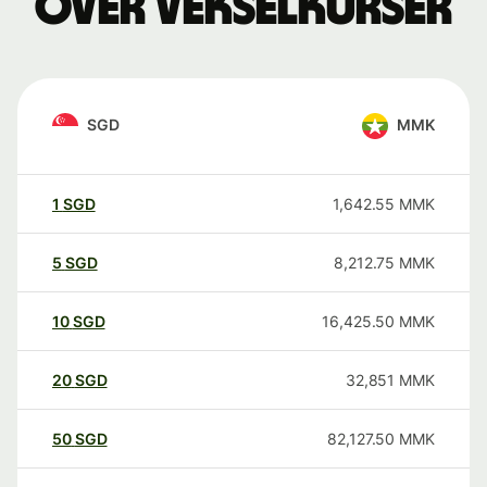
over vekselkurser
SGD
MMK
1
SGD
1,642.55
MMK
5
SGD
8,212.75
MMK
10
SGD
16,425.50
MMK
20
SGD
32,851
MMK
50
SGD
82,127.50
MMK