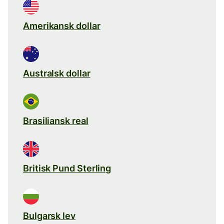
Amerikansk dollar
Australsk dollar
Brasiliansk real
Britisk Pund Sterling
Bulgarsk lev