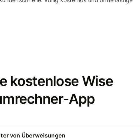
undenschnelle. Völlig kostenlos und ohne lästige
e kostenlose Wise
umrechner-App
eter von Überweisungen