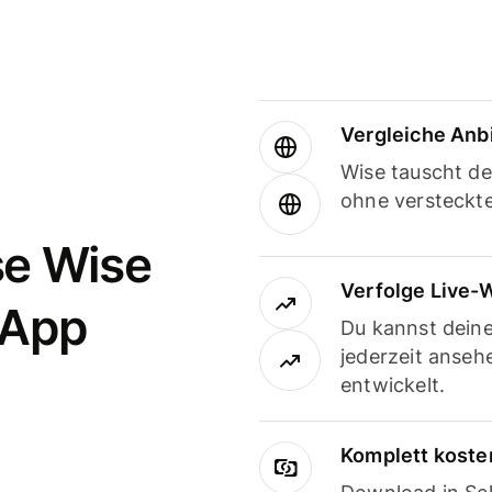
Vergleiche Anb
Wise tauscht d
ohne versteckt
se Wise
Verfolge Live-
-App
Du kannst dein
jederzeit anseh
entwickelt.
Komplett koste