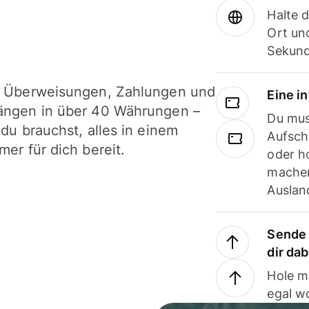
Halte 
Ort und
Sekund
i Überweisungen, Zahlungen und
Eine i
ängen in über 40 Währungen –
Du mus
 du brauchst, alles in einem
Aufsch
mer für dich bereit.
oder h
machen
Ausland
Sende 
dir da
Hole m
egal w