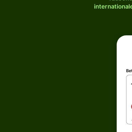
internationa
Be