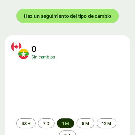
Haz un seguimiento del tipo de cambio
0
Sin cambios
Periodo
48 H
7 D
1 M
6 M
12 M
de
tiempo