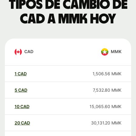
Tipos de cambio de
CAD a MMK hoy
CAD
MMK
1
CAD
1,506.56
MMK
5
CAD
7,532.80
MMK
10
CAD
15,065.60
MMK
20
CAD
30,131.20
MMK