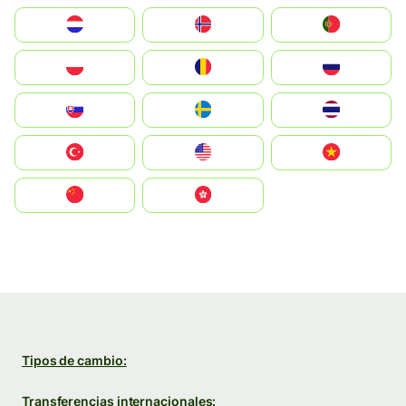
Nederland
Norge
Portugal
Polska
România
Россия
Slovensko
Ruoŧŧa
ไทย
Türkiye
United States
Vietnam
中国
中國香港特別行政區
Tipos de cambio:
Transferencias internacionales: