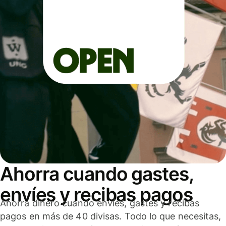
Ahorra cuando gastes,
envíes y recibas pagos
Ahorra dinero cuando envíes, gastes y recibas
pagos en más de 40 divisas. Todo lo que necesitas,