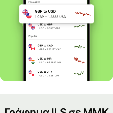
Γράφημα ILS σε MMK