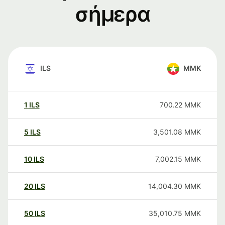
σήμερα
ILS
MMK
1
ILS
700.22
MMK
5
ILS
3,501.08
MMK
10
ILS
7,002.15
MMK
20
ILS
14,004.30
MMK
50
ILS
35,010.75
MMK