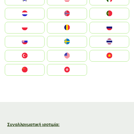
Nederland
Norge
Portugal
Polska
România
Россия
Slovensko
Ruoŧŧa
ไทย
Türkiye
United States
Vietnam
中国
中國香港特別行政區
Συναλλαγματική ισοτιμία: