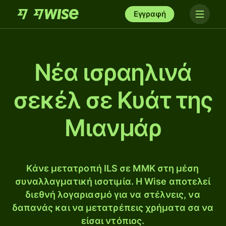
Εγγραφή
Νέα ισραηλινά
σεκέλ σε Κυάτ της
Μιανμάρ
Κάνε μετατροπή ILS σε MMK στη μέση
συναλλαγματική ισοτιμία. Η Wise αποτελεί
διεθνή λογαριασμό για να στέλνεις, να
δαπανάς και να μετατρέπεις χρήματα σα να
είσαι ντόπιος.