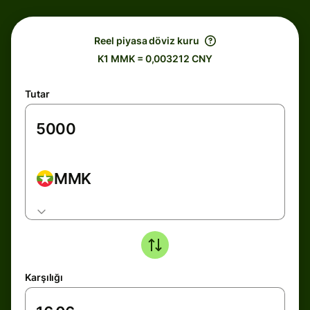
Reel piyasa döviz kuru
K1 MMK = 0,003212 CNY
Tutar
MMK
Karşılığı