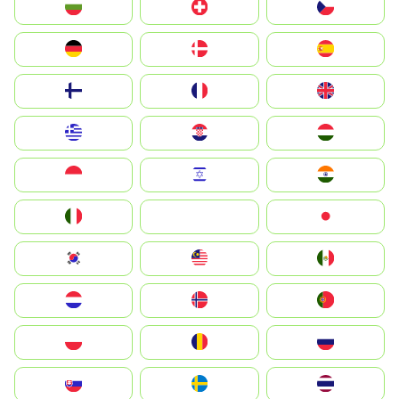
България
Switzerland
Czechia
Deutschland
Denmark
España
Suomi
France
United Kingdom
Greece
Hrvatska
Magyarország
Indonesia
Israel
India
Italia
JA
Japan
South Korea
Malay
Mexico
Nederland
Norge
Portugal
Polska
România
Россия
Slovensko
Ruoŧŧa
ไทย