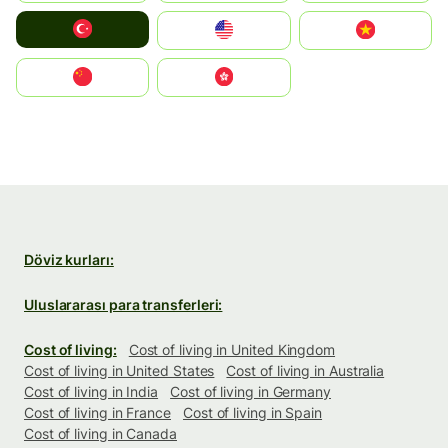
Türkiye
United States
Vietnam
中国
中國香港特別行政區
Döviz kurları:
Uluslararası para transferleri:
Cost of living:
Cost of living in United Kingdom
Cost of living in United States
Cost of living in Australia
Cost of living in India
Cost of living in Germany
Cost of living in France
Cost of living in Spain
Cost of living in Canada