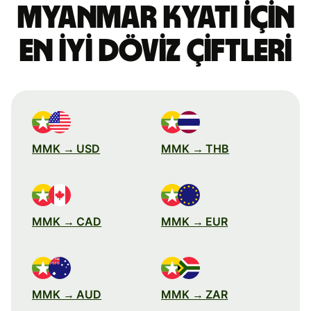
Myanmar kyatı için
en iyi döviz çiftleri
MMK → USD
MMK → THB
MMK → CAD
MMK → EUR
MMK → AUD
MMK → ZAR