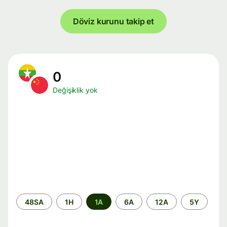
Döviz kurunu takip et
0
Değişiklik yok
Zaman
48SA
1H
1A
6A
12A
5Y
aralığı