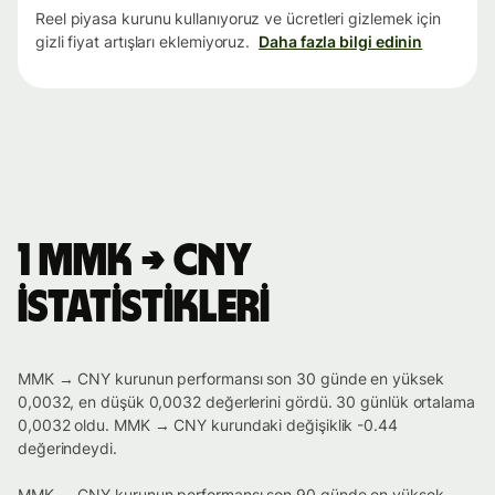
Reel piyasa kurunu kullanıyoruz ve ücretleri gizlemek için
gizli fiyat artışları eklemiyoruz.
Daha fazla bilgi edinin
1 MMK → CNY
istatistikleri
MMK → CNY kurunun performansı son 30 günde en yüksek
0,0032, en düşük 0,0032 değerlerini gördü. 30 günlük ortalama
0,0032 oldu. MMK → CNY kurundaki değişiklik -0.44
değerindeydi.
MMK → CNY kurunun performansı son 90 günde en yüksek