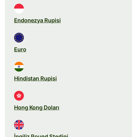
Endonezya Rupisi
Euro
Hindistan Rupisi
Hong Kong Doları
İngiliz Pound Sterlini