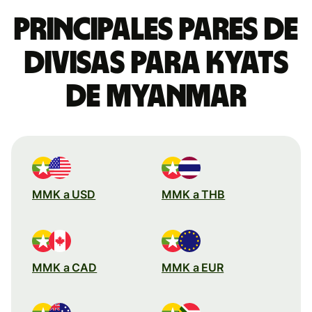
Principales pares de
divisas para kyats
de Myanmar
MMK a USD
MMK a THB
MMK a CAD
MMK a EUR