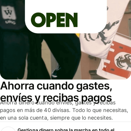
Ahorra cuando gastes,
envíes y recibas pagos
Ahorra dinero cuando envíes, gastes y recibas
pagos en más de 40 divisas. Todo lo que necesitas,
en una sola cuenta, siempre que lo necesites.
Gestiona dinero sobre la marcha en todo el