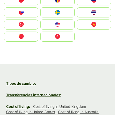
Polska
România
Россия
Slovensko
Ruoŧŧa
ไทย
Türkiye
United States
Vietnam
中国
中國香港特別行政區
Tipos de cambio:
Transferencias internacionales:
Cost of living:
Cost of living in United Kingdom
Cost of living in United States
Cost of living in Australia