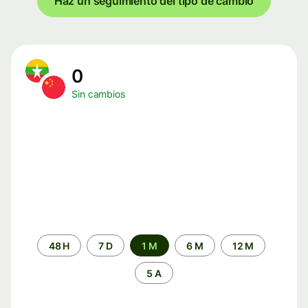
Haz un seguimiento del tipo de cambio
0
Sin cambios
Periodo
48 H
7 D
1 M
6 M
12 M
de
tiempo
5 A