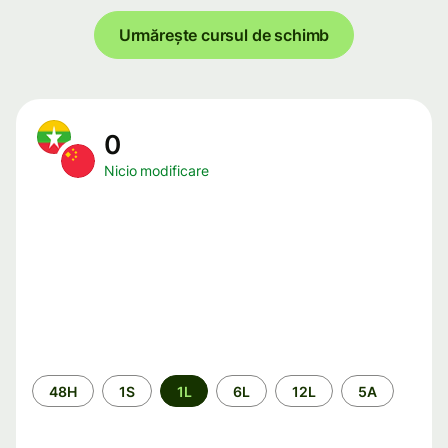
Urmărește cursul de schimb
0
Nicio modificare
Perioada
48H
1S
1L
6L
12L
5A