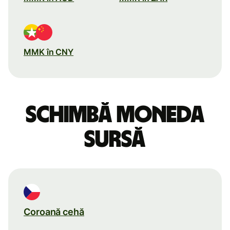
MMK în CNY
Schimbă moneda
sursă
Coroană cehă