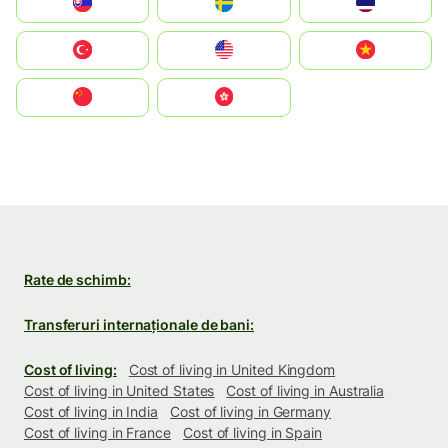
Slovensko
Ruoŧŧa
ไทย
Türkiye
United States
Vietnam
中国
中國香港特別行政區
Rate de schimb:
Transferuri internaționale de bani:
Cost of living:
Cost of living in United Kingdom
Cost of living in United States
Cost of living in Australia
Cost of living in India
Cost of living in Germany
Cost of living in France
Cost of living in Spain