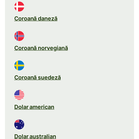
Coroană daneză
Coroană norvegiană
Coroană suedeză
Dolar american
Dolar australian