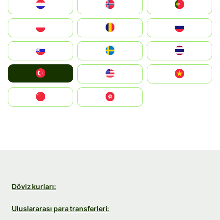
Nederland
Norge
Portugal
Polska
România
Россия
Slovensko
Ruoŧŧa
ไทย
Türkiye
United States
Vietnam
中国
中國香港特別行政區
Döviz kurları:
Uluslararası para transferleri: