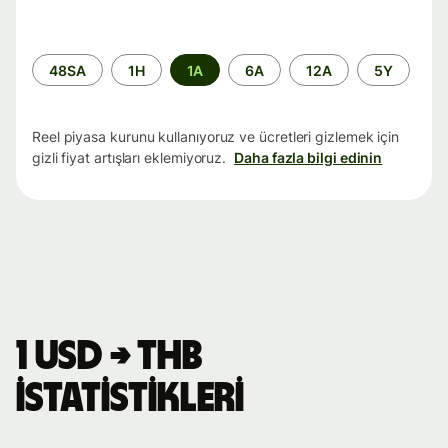
Zaman
48SA
1H
1A
6A
12A
5Y
aralığı
Reel piyasa kurunu kullanıyoruz ve ücretleri gizlemek için
gizli fiyat artışları eklemiyoruz.
Daha fazla bilgi edinin
1 USD → THB
istatistikleri