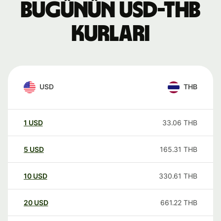
Bugünün USD-THB
kurları
USD
THB
1
USD
33.06
THB
5
USD
165.31
THB
10
USD
330.61
THB
20
USD
661.22
THB