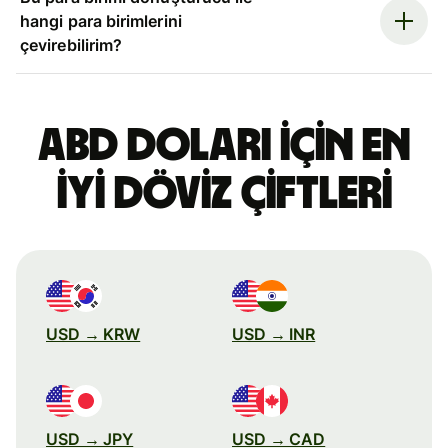
hangi para birimlerini
çevirebilirim?
ABD doları için en
iyi döviz çiftleri
USD → KRW
USD → INR
USD → JPY
USD → CAD