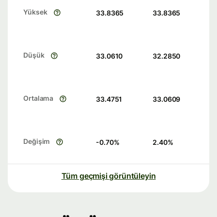
Yüksek
33.8365
33.8365
Düşük
33.0610
32.2850
Ortalama
33.4751
33.0609
Değişim
-0.70
%
2.40
%
Tüm geçmişi görüntüleyin