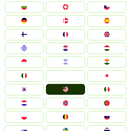
България
Switzerland
Czechia
Deutschland
Denmark
España
Suomi
France
United Kingdom
Greece
Hrvatska
Magyarország
Indonesia
Israel
India
Italia
JA
Japan
Malay
South Korea
Mexico
Nederland
Norge
Portugal
Polska
România
Россия
Slovensko
Ruoŧŧa
ไทย