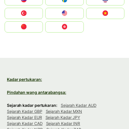
Türkiye
United States
Vietnam
中国
中國香港特別行政區
Kadar pertukaran:
Pindahan wang antarabangsa:
Sejarah kadar pertukaran:
Sejarah Kadar AUD
Sejarah Kadar GBP
Sejarah Kadar MXN
Sejarah Kadar EUR
Sejarah Kadar JPY
Sejarah Kadar CAD
Sejarah Kadar INR