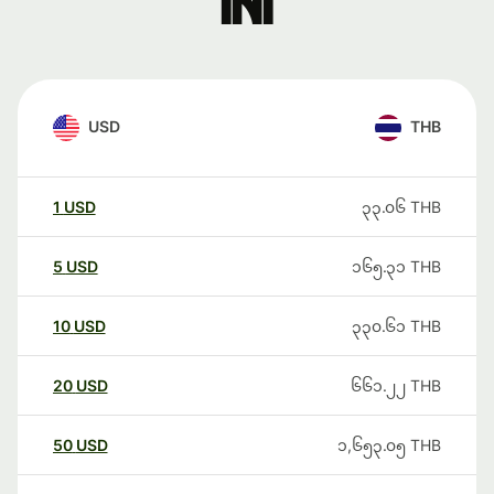
ini
USD
THB
1
USD
၃၃.၀၆
THB
5
USD
၁၆၅.၃၁
THB
10
USD
၃၃၀.၆၁
THB
20
USD
၆၆၁.၂၂
THB
50
USD
၁,၆၅၃.၀၅
THB