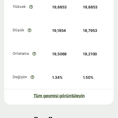
Yüksek
19,6853
19,6853
Düşük
19,1854
18,7953
Ortalama
19,5068
19,2100
Değişim
1.34
%
1.50
%
Tüm geçmişi görüntüleyin