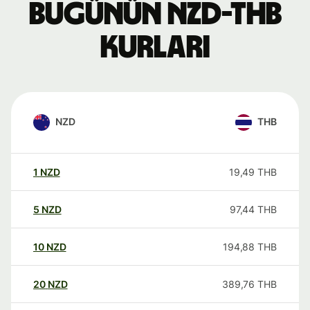
Bugünün NZD-THB
kurları
NZD
THB
1
NZD
19,49
THB
5
NZD
97,44
THB
10
NZD
194,88
THB
20
NZD
389,76
THB