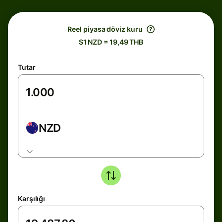
Reel piyasa döviz kuru
$1 NZD = 19,49 THB
Tutar
NZD
Karşılığı