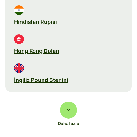
Hindistan Rupisi
Hong Kong Doları
İngiliz Pound Sterlini
Daha fazla