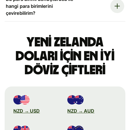
hangi para birimlerini
çevirebilirim?
Yeni Zelanda
doları için en iyi
döviz çiftleri
NZD → USD
NZD → AUD