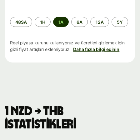
Zaman
48SA
1H
1A
6A
12A
5Y
aralığı
Reel piyasa kurunu kullanıyoruz ve ücretleri gizlemek için
gizli fiyat artışları eklemiyoruz.
Daha fazla bilgi edinin
1 NZD → THB
istatistikleri