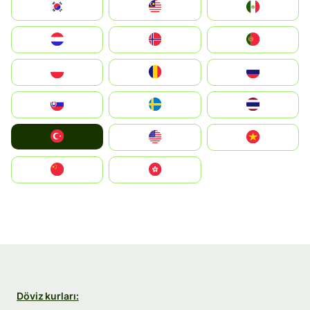
South Korea
Malay
Mexico
Nederland
Norge
Portugal
Polska
România
Россия
Slovensko
Ruoŧŧa
ไทย
Türkiye
United States
Vietnam
中国
中國香港特別行政區
Döviz kurları: