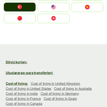
Türkiye
United States
Vietnam
中国
中國香港特別行政區
Döviz kurları:
Uluslararası para transferleri:
Cost of living:
Cost of living in United Kingdom
Cost of living in United States
Cost of living in Australia
Cost of living in India
Cost of living in Germany
Cost of living in France
Cost of living in Spain
Cost of living in Canada