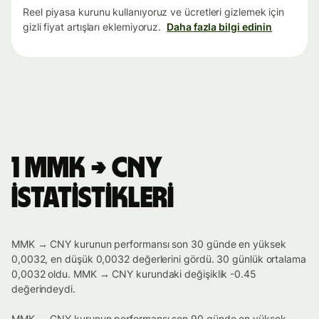
Reel piyasa kurunu kullanıyoruz ve ücretleri gizlemek için
gizli fiyat artışları eklemiyoruz.
Daha fazla bilgi edinin
1 MMK → CNY
istatistikleri
MMK → CNY kurunun performansı son 30 günde en yüksek
0,0032, en düşük 0,0032 değerlerini gördü. 30 günlük ortalama
0,0032 oldu. MMK → CNY kurundaki değişiklik -0.45
değerindeydi.
MMK → CNY kurunun performansı son 90 günde en yüksek