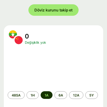
Döviz kurunu takip et
0
Değişiklik yok
Zaman
48SA
1H
1A
6A
12A
5Y
aralığı