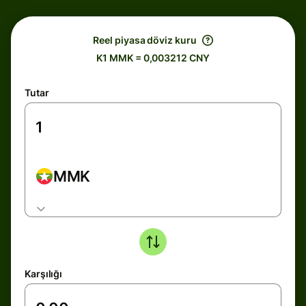
Reel piyasa döviz kuru
K1 MMK = 0,003212 CNY
Tutar
MMK
Karşılığı