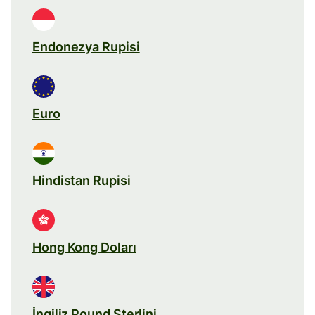
Endonezya Rupisi
Euro
Hindistan Rupisi
Hong Kong Doları
İngiliz Pound Sterlini