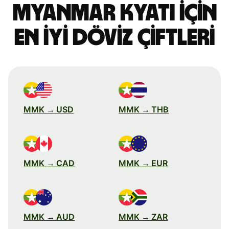
Myanmar kyatı için
en iyi döviz çiftleri
MMK → USD
MMK → THB
MMK → CAD
MMK → EUR
MMK → AUD
MMK → ZAR