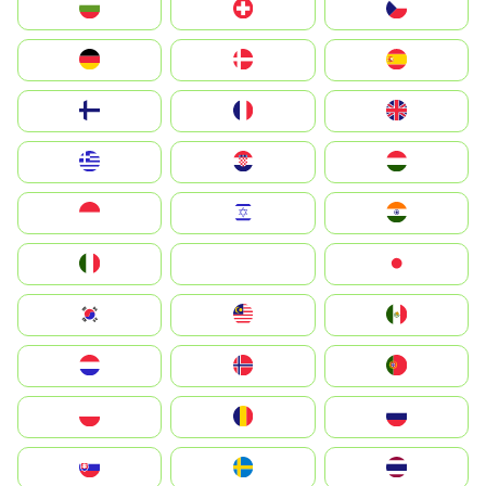
България
Switzerland
Czechia
Deutschland
Denmark
España
Suomi
France
United Kingdom
Greece
Hrvatska
Magyarország
Indonesia
Israel
India
Italia
JA
Japan
South Korea
Malay
Mexico
Nederland
Norge
Portugal
Polska
România
Россия
Slovensko
Ruoŧŧa
ไทย