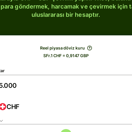
bi para göndermek, harcamak ve çevirmek için 
uluslararası bir hesaptır.
Reel piyasa döviz kuru
SFr.1 CHF = 0,9147 GBP
tar
CHF