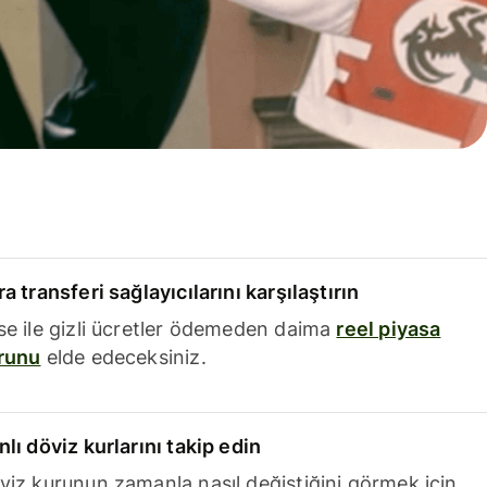
a transferi sağlayıcılarını karşılaştırın
se ile gizli ücretler ödemeden daima
reel piyasa
runu
elde edeceksiniz.
nlı döviz kurlarını takip edin
viz kurunun zamanla nasıl değiştiğini görmek için