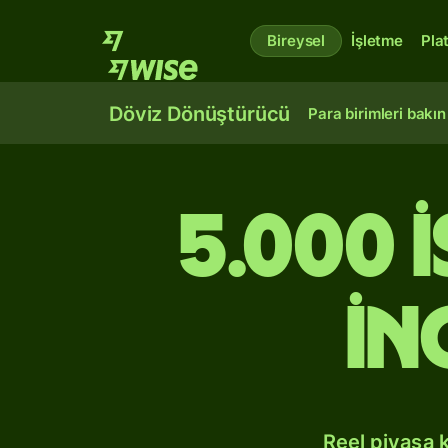
Bireysel
İşletme
Pla
Döviz Dönüştürücü
Para birimleri bakın
5.000 
İn
Reel piyasa 