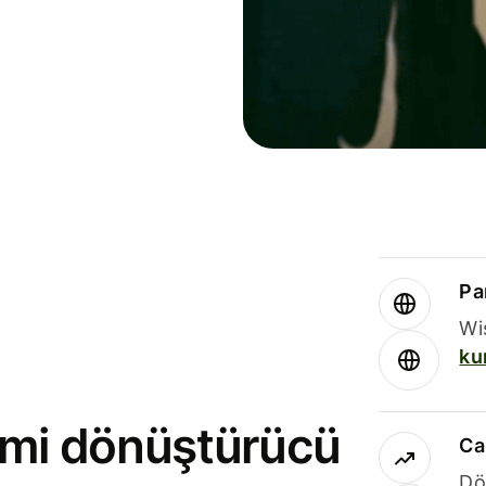
Par
Wi
ku
rimi dönüştürücü
Ca
Dö