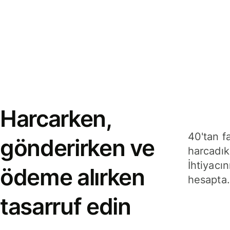
Harcarken,
40'tan f
gönderirken ve
harcadık
İhtiyacın
ödeme alırken
hesapta.
tasarruf edin