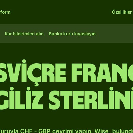
tform
Özellikler
Kur bildirimleri alın
Banka kuru kıyaslayın
İsviçre fra
giliz sterlin
kuruyla CHF - GBP çevrimi yapın. Wise, bulun