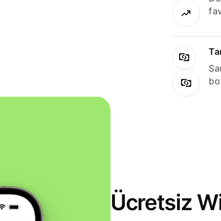
fav
Ta
Sa
bo
Ücretsiz Wi