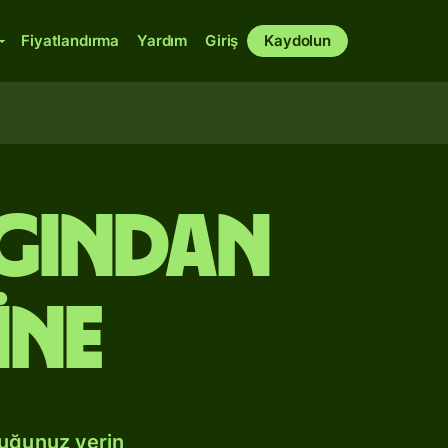
Fiyatlandırma
Yardım
Giriş
Kaydolun
ngından
ine
duğunuz yerin